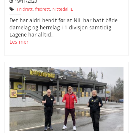
19/11/2020
Friidrett
,
friidrett
,
Nittedal IL
Det har aldri hendt før at NIL har hatt både
damelag og herrelag i 1 divisjon samtidig.
Lagene har alltid..
Les mer