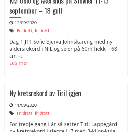
KM Oslo og Akershus på Stovner 11-13
september – 18 gull
12/09/2020
Friidrett
,
friidrett
Dag 1 J11 Sofie Bjerva Johnskareng med ny
aldersrekord i NIL og seier på 60m hekk – 68
cm –..
Les mer
Ny kretsrekord av Tiril igjen
11/09/2020
Friidrett
,
friidrett
For tredje gang i år så setter Tiril Lappegård
ny kretsrekord i slegge J17 med 3-kilos-kula.