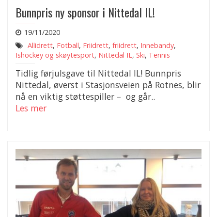
Bunnpris ny sponsor i Nittedal IL!
19/11/2020
Allidrett
,
Fotball
,
Friidrett
,
friidrett
,
Innebandy
,
Ishockey og skøytesport
,
Nittedal IL
,
Ski
,
Tennis
Tidlig førjulsgave til Nittedal IL! Bunnpris
Nittedal, øverst i Stasjonsveien på Rotnes, blir
nå en viktig støttespiller – og går..
Les mer