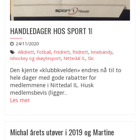
HANDLEDAGER HOS SPORT 1!
24/11/2020
Allidrett
,
Fotball
,
Friidrett
,
friidrett
,
Innebandy
,
Ishockey og skøytesport
,
Nittedal IL
,
Ski
Den kjente «klubbkvelden» endres nå til to
hele dager med gode rabatter for
medlemmene i Nittedal IL. Husk
medlemsbevis (ligger..
Les mer
Michal årets utøver i 2019 og Martine