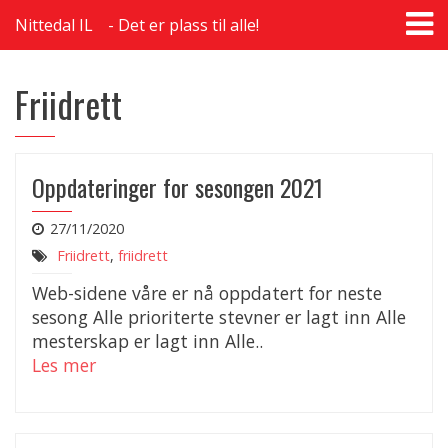
T
Nittedal IL
Det er plass til alle!
na
Friidrett
Oppdateringer for sesongen 2021
27/11/2020
Friidrett
,
friidrett
Web-sidene våre er nå oppdatert for neste
sesong Alle prioriterte stevner er lagt inn Alle
mesterskap er lagt inn Alle..
Les mer