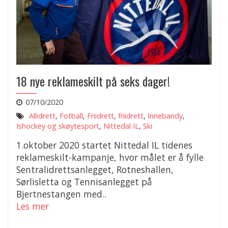
18 nye reklameskilt på seks dager!
07/10/2020
Allidrett
,
Fotball
,
Friidrett
,
friidrett
,
Innebandy
,
Ishockey og skøytesport
,
Nittedal IL
,
Ski
1.oktober 2020 startet Nittedal IL tidenes
reklameskilt-kampanje, hvor målet er å fylle
Sentralidrettsanlegget, Rotneshallen,
Sørlisletta og Tennisanlegget på
Bjertnestangen med..
Les mer