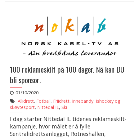
100 reklameskilt på 100 dager. Nå kan DU
bli sponsor!
01/10/2020
Allidrett
,
Fotball
,
Friidrett
,
Innebandy
,
Ishockey og
skøytesport
,
Nittedal IL
,
Ski
I dag starter Nittedal IL tidenes reklameskilt-
kampanje, hvor målet er å fylle
Sentralidrettsanlegget, Rotneshallen,