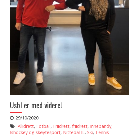
Usbl er med videre!
29/10/2020
Allidrett
,
Fotball
,
Friidrett
,
friidrett
,
Innebandy
,
Ishockey og skøytesport
,
Nittedal IL
,
Ski
,
Tennis