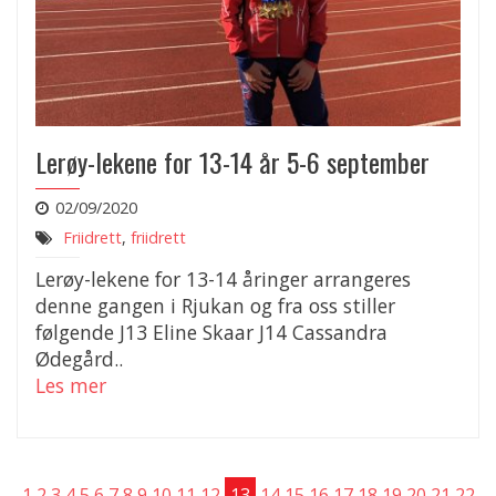
Lerøy-lekene for 13-14 år 5-6 september
02/09/2020
Friidrett
,
friidrett
Lerøy-lekene for 13-14 åringer arrangeres
denne gangen i Rjukan og fra oss stiller
følgende J13 Eline Skaar J14 Cassandra
Ødegård..
Les mer
1
2
3
4
5
6
7
8
9
10
11
12
13
14
15
16
17
18
19
20
21
22