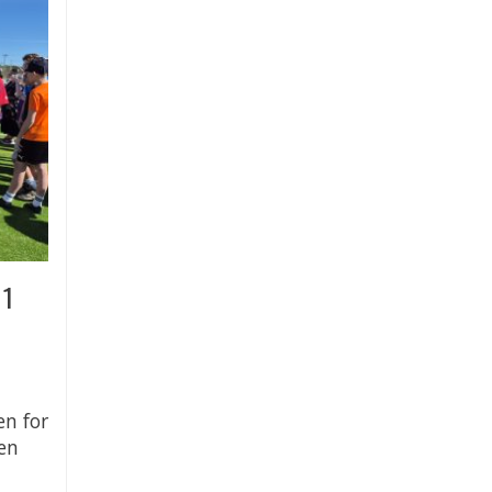
 1
en for
en