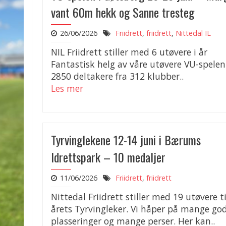
vant 60m hekk og Sanne tresteg
26/06/2026
Friidrett
,
friidrett
,
Nittedal IL
NIL Friidrett stiller med 6 utøvere i år
Fantastisk helg av våre utøvere VU-spele
2850 deltakere fra 312 klubber..
Les mer
Tyrvinglekene 12-14 juni i Bærums
Idrettspark – 10 medaljer
11/06/2026
Friidrett
,
friidrett
Nittedal Friidrett stiller med 19 utøvere ti
årets Tyrvingleker. Vi håper på mange go
plasseringer og mange perser. Her kan..