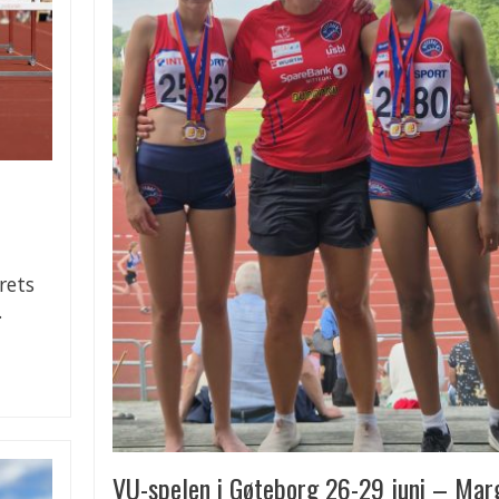
rets
.
VU-spelen i Gøteborg 26-29 juni – Mar