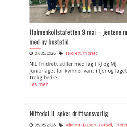
Holmenkollstafetten 9 mai – jentene nr
med ny bestetid
07/05/2026
Friidrett
,
friidrett
NIL Friidrett stiller med lag i KJ og MJ.
Juniorlaget for kvinner vant i fjor og laget
trolig bedre..
Les mer
Nittedal IL søker driftsansvarlig
05/05/2026
Allidrett
,
E-sport
,
Fotball
,
Friidre