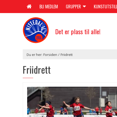
BLI MEDLEM
GRUPPER
KUNSTUTSTIL
Det er plass til alle!
Du er her:
Forsiden
/
Friidrett
Friidrett