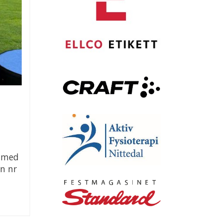
e med
n nr