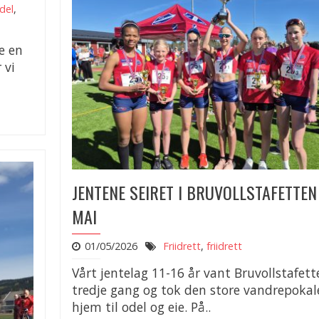
del
,
e en
 vi
JENTENE SEIRET I BRUVOLLSTAFETTEN
MAI
01/05/2026
Friidrett
,
friidrett
Vårt jentelag 11-16 år vant Bruvollstafett
tredje gang og tok den store vandrepokal
hjem til odel og eie. På..