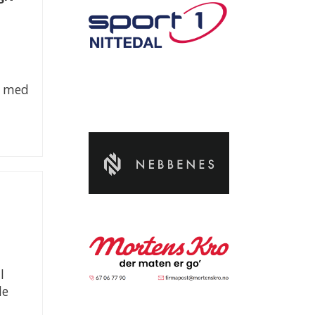
n med
l
de