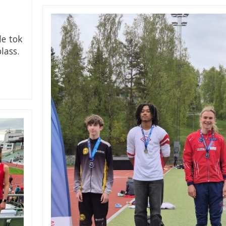
de tok
lass.