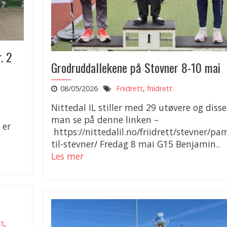
. 2
Grodruddallekene på Stovner 8-10 mai
08/05/2026
Friidrett
,
friidrett
Nittedal IL stiller med 29 utøvere og diss
man se på denne linken –
 er
https://nittedalil.no/friidrett/stevner/pa
til-stevner/ Fredag 8 mai G15 Benjamin..
Les mer
tt
,