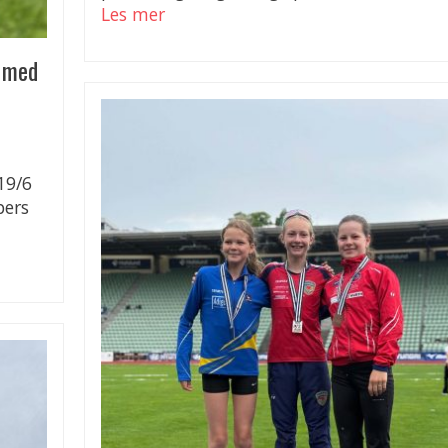
Les mer
e med
19/6
pers