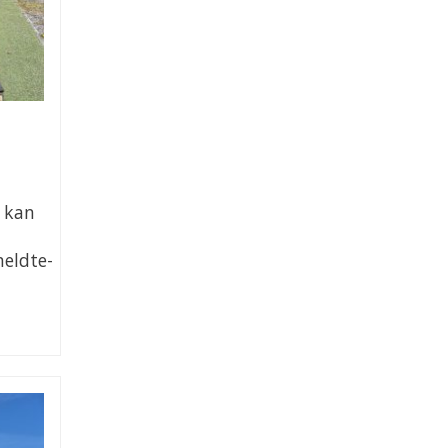
e kan
meldte-