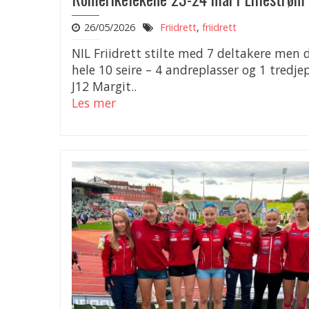
26/05/2026
Friidrett
,
friidrett
NIL Friidrett stilte med 7 deltakere men 
hele 10 seire – 4 andreplasser og 1 tredjep
J12 Margit..
Les mer