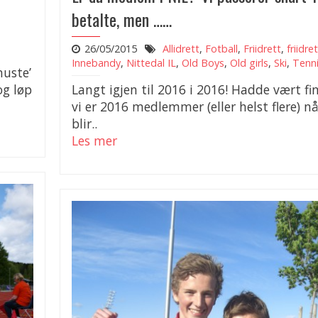
betalte, men ……
26/05/2015
Allidrett
,
Fotball
,
Friidrett
,
friidre
Innebandy
,
Nittedal IL
,
Old Boys
,
Old girls
,
Ski
,
Tenn
nuste’
og løp
Langt igjen til 2016 i 2016! Hadde vært f
vi er 2016 medlemmer (eller helst flere) nå
blir..
Les mer