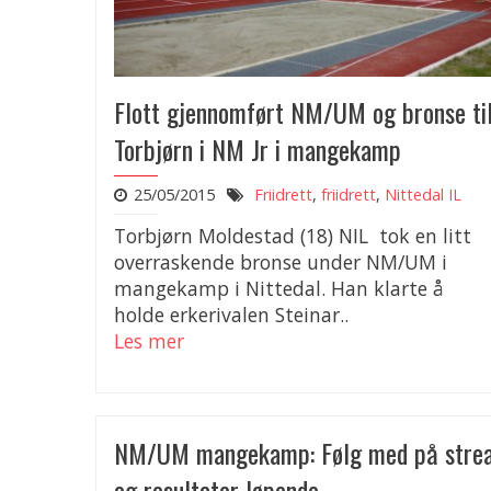
Flott gjennomført NM/UM og bronse ti
Torbjørn i NM Jr i mangekamp
25/05/2015
Friidrett
,
friidrett
,
Nittedal IL
Torbjørn Moldestad (18) NIL tok en litt
overraskende bronse under NM/UM i
mangekamp i Nittedal. Han klarte å
holde erkerivalen Steinar..
Les mer
NM/UM mangekamp: Følg med på stre
og resultater løpende