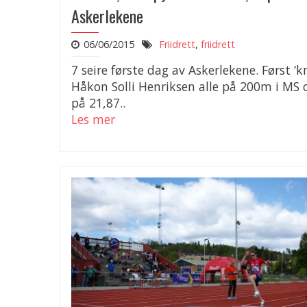
Askerlekene
06/06/2015
Friidrett
,
friidrett
7 seire første dag av Askerlekene. Først ‘k
Håkon Solli Henriksen alle på 200m i MS 
på 21,87..
Les mer