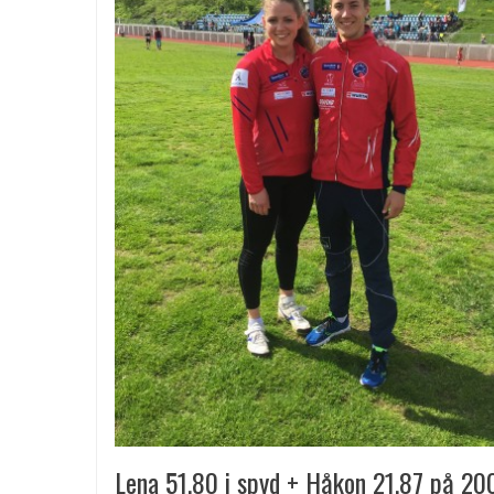
Lena 51,80 i spyd + Håkon 21,87 på 20