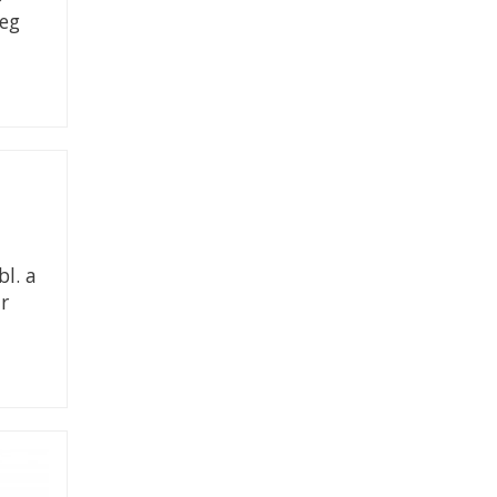
seg
bl. a
ar