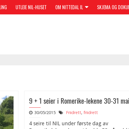
LING
UTLEIE NIL-HUSET
OM NITTEDAL IL
SKJEMA OG DOK
9 + 1 seier i Romerike-lekene 30-31 ma
30/05/2015
Friidrett
,
friidrett
4 seire til NIL under første dag av