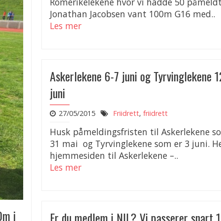
Romerikelekene hvor vi hadde 50 påmeldt
Jonathan Jacobsen vant 100m G16 med..
Les mer
Askerlekene 6-7 juni og Tyrvinglekene 1
juni
27/05/2015
Friidrett
,
friidrett
Husk påmeldingsfristen til Askerlekene s
31 mai og Tyrvinglekene som er 3 juni. He
hjemmesiden til Askerlekene –..
Les mer
0m i
Er du medlem i NIL? Vi passerer snart 