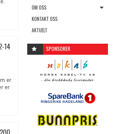
e.
OM OSS
KONTAKT OSS
AKTUELT
2-14
SPONSORER
om er
r er
1200