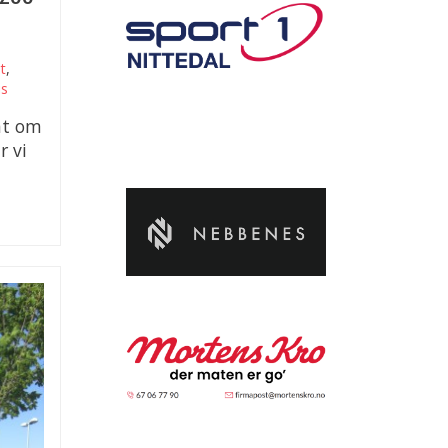
tt
,
is
int om
r vi