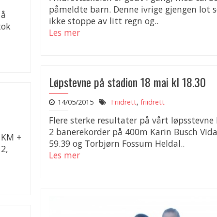
påmeldte barn. Denne ivrige gjengen lot 
 å
ikke stoppe av litt regn og..
tok
Les mer
Løpstevne på stadion 18 mai kl 18.30
14/05/2015
Friidrett
,
friidrett
Flere sterke resultater på vårt løpsstevne 
2 banerekorder på 400m Karin Busch Vid
3 KM +
59.39 og Torbjørn Fossum Heldal..
2,
Les mer