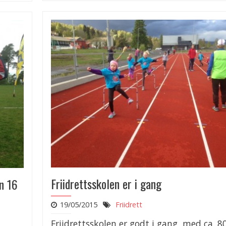
Friidrettsskolen er i gang
en 16
19/05/2015
Friidrett
Friidrettsskolen er godt i gang, med ca. 8