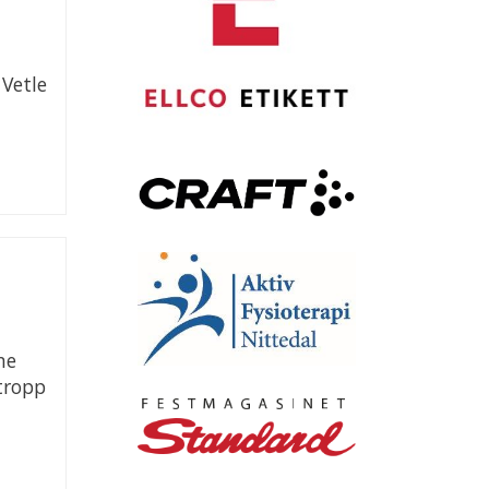
 Vetle
ne
 tropp