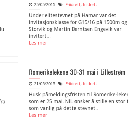
25/05/2015
Friidrett
,
friidrett
Under elitestevnet på Hamar var det
invitasjonsklasse for G15/16 på 1500m og
Storvik og Martin Berntsen Engevik var
du
invitert…
Les mer
Romerikelekene 30-31 mai i Lillestrøm
21/05/2015
Friidrett
,
friidrett
Husk påmeldingsfristen til Romerike-leke
som er 25 mai. NIL ønsker å stille en stor
fra
som vanlig på dette stevnet..
Les mer