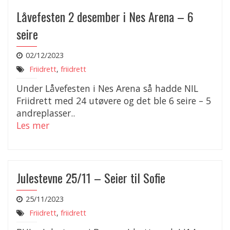
Låvefesten 2 desember i Nes Arena – 6
seire
02/12/2023
Friidrett
,
friidrett
Under Låvefesten i Nes Arena så hadde NIL
Friidrett med 24 utøvere og det ble 6 seire – 5
andreplasser..
Les mer
Julestevne 25/11 – Seier til Sofie
25/11/2023
Friidrett
,
friidrett