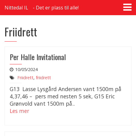
T
Nittedal IL
Det er plass til alle!
na
Friidrett
Per Halle Invitational
10/05/2024
Friidrett
,
friidrett
G13 Lasse Lysgård Andersen vant 1500m på
4,37,46 – pers med nesten 5 sek, G15 Eric
Grønvold vant 1500m på..
Les mer