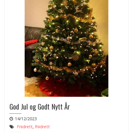
God Jul og Godt Nytt År
14/12/2023
Friidrett
,
friidrett