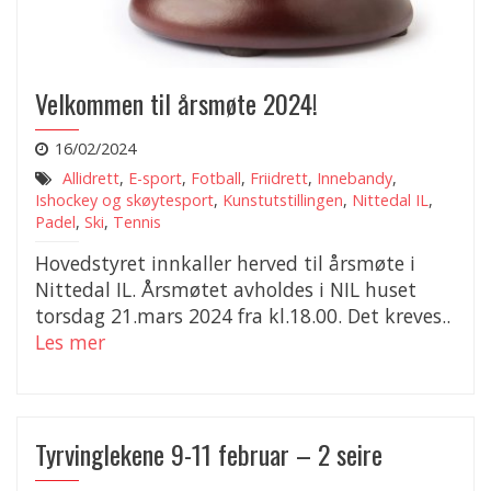
Velkommen til årsmøte 2024!
16/02/2024
Allidrett
,
E-sport
,
Fotball
,
Friidrett
,
Innebandy
,
Ishockey og skøytesport
,
Kunstutstillingen
,
Nittedal IL
,
Padel
,
Ski
,
Tennis
Hovedstyret innkaller herved til årsmøte i
Nittedal IL. Årsmøtet avholdes i NIL huset
torsdag 21.mars 2024 fra kl.18.00. Det kreves..
Les mer
Tyrvinglekene 9-11 februar – 2 seire