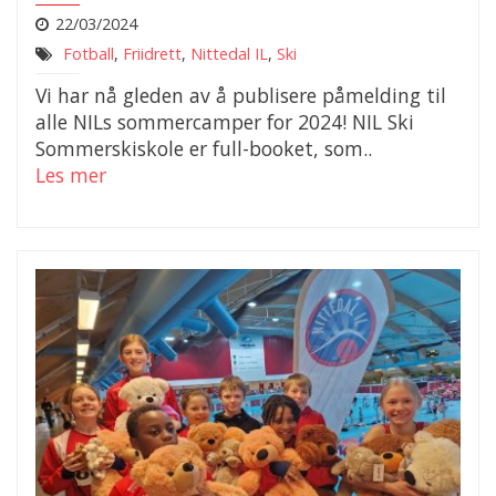
22/03/2024
Fotball
,
Friidrett
,
Nittedal IL
,
Ski
Vi har nå gleden av å publisere påmelding til
alle NILs sommercamper for 2024! NIL Ski
Sommerskiskole er full-booket, som..
Les mer