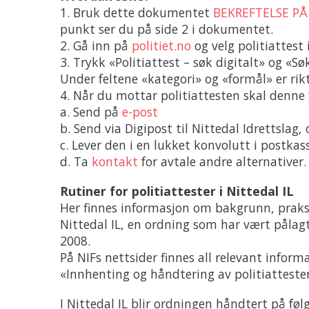
1. Bruk dette dokumentet
BEKREFTELSE P
punkt ser du på side 2 i dokumentet.
2. Gå inn på
politiet.no
og velg politiattest
3. Trykk «Politiattest – søk digitalt» og «Sø
Under feltene «kategori» og «formål» er rik
4. Når du mottar politiattesten skal denne f
a. Send på
e-post
b. Send via Digipost til Nittedal Idrettsl
c. Lever den i en lukket konvolutt i postk
d. Ta
kontakt
for avtale andre alternativer.
Rutiner for politiattester i Nittedal IL
Her finnes informasjon om bakgrunn, praksis
Nittedal IL, en ordning som har vært pålagt
2008.
På NIFs nettsider finnes all relevant inf
«Innhenting og håndtering av politiattester 
I Nittedal IL blir ordningen håndtert på fø