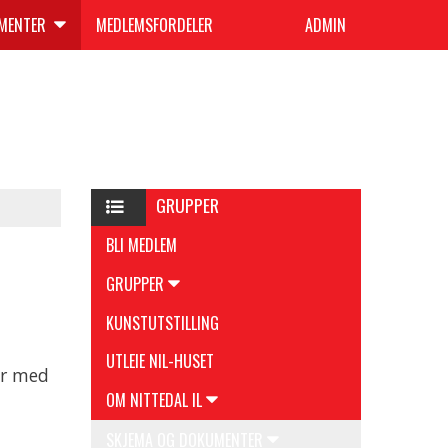
UMENTER
MEDLEMSFORDELER
ADMIN
GRUPPER
BLI MEDLEM
GRUPPER
KUNSTUTSTILLING
UTLEIE NIL-HUSET
er med
OM NITTEDAL IL
SKJEMA OG DOKUMENTER