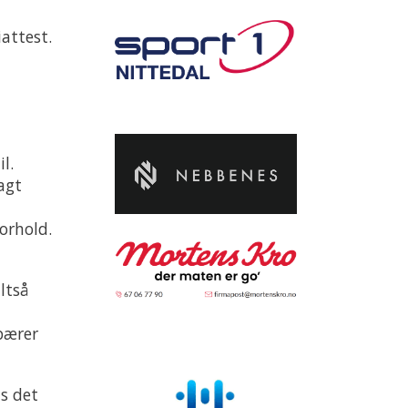
attest.
l.
agt
orhold.
ltså
bærer
is det