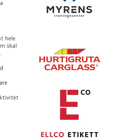
ra
t hele
om skal
.
ed
øre
ktivitet