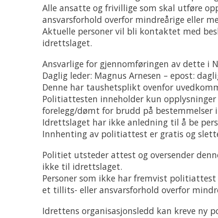
Alle ansatte og frivillige som skal utføre op
ansvarsforhold overfor mindreårige eller m
Aktuelle personer vil bli kontaktet med be
idrettslaget.
Ansvarlige for gjennomføringen av dette i Ni
Daglig leder: Magnus Arnesen – epost: dagli
Denne har taushetsplikt ovenfor uvedkommen
Politiattesten inneholder kun opplysninger om
forelegg/dømt for brudd på bestemmelser i 
Idrettslaget har ikke anledning til å be per
Innhenting av politiattest er gratis og slet
Politiet utsteder attest og oversender den
ikke til idrettslaget.
Personer som ikke har fremvist politiattes
et tillits- eller ansvarsforhold overfor mi
Idrettens organisasjonsledd kan kreve ny pol