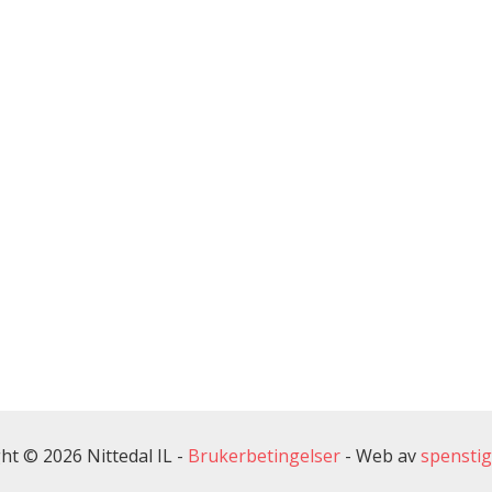
ht © 2026 Nittedal IL -
Brukerbetingelser
-
Web av
spensti