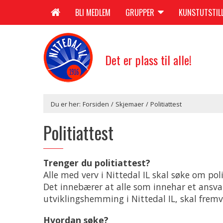
BLI MEDLEM
GRUPPER
KUNSTUTSTIL
Det er plass til alle!
Du er her:
Forsiden
/
Skjemaer
/
Politiattest
Politiattest
Trenger du politiattest?
Alle med verv i Nittedal IL skal søke om pol
Det innebærer at alle som innehar et ansvars
utviklingshemming i Nittedal IL, skal fremvi
Hvordan søke?