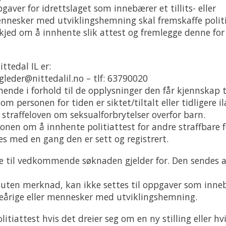
pgaver for idrettslaget som innebærer et tillits- eller
ennesker med utviklingshemning skal fremskaffe politi
skjed om å innhente slik attest og fremlegge denne for
ttedal IL er:
gleder@nittedalil.no – tlf: 63790020
de i forhold til de opplysninger den får kjennskap ti
 personen for tiden er siktet/tiltalt eller tidligere il
straffeloven om seksualforbrytelser overfor barn.
sonen om å innhente politiattest for andre straffbare f
tes med en gang den er sett og registrert.
ne til vedkommende søknaden gjelder for. Den sendes a
t uten merknad, kan ikke settes til oppgaver som inne
ndreårige eller mennesker med utviklingshemning.
itiattest hvis det dreier seg om en ny stilling eller hv