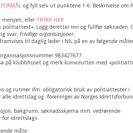
Å FORMÅL
og fyll selv ut punktene 1-6. Beskrivelse om 
 i menyen, eller
TRYKK HER
k politiattest». Logg deretter inn og fullfør søknaden. 
tig svar:
Frivillige organisasjoner.
ramvises til daglig leder i NIL på en av følgende måter
ag, organisasjonsnummer 983427677.
assa på klubbhuset og merk konvolutten med «politiatt
 og rutiner ifm. obligatorisk bruk av politiattester i
 alle idrettslag og -foreninger av Norges Idrettsforbu
ormasjon, bakgrunn, søknadsskjema mm. vedrørende
for idrettslag».
lgende måte: