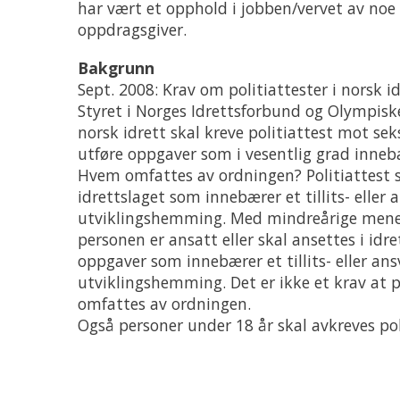
har vært et opphold i jobben/vervet av no
oppdragsgiver.
Bakgrunn
Sept. 2008: Krav om politiattester i norsk i
Styret i Norges Idrettsforbund og Olympisk
norsk idrett skal kreve politiattest mot se
utføre oppgaver som i vesentlig grad innebær
Hvem omfattes av ordningen? Politiattest s
idrettslaget som innebærer et tillits- elle
utviklingshemming. Med mindreårige menes 
personen er ansatt eller skal ansettes i i
oppgaver som innebærer et tillits- eller a
utviklingshemming. Det er ikke et krav at p
omfattes av ordningen.
Også personer under 18 år skal avkreves poli