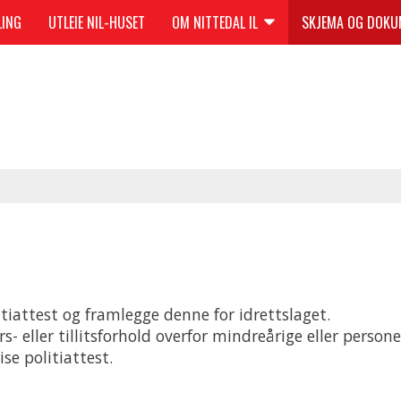
LING
UTLEIE NIL-HUSET
OM NITTEDAL IL
SKJEMA OG DOK
itiattest og framlegge denne for idrettslaget.
- eller tillitsforhold overfor mindreårige eller person
se politiattest.