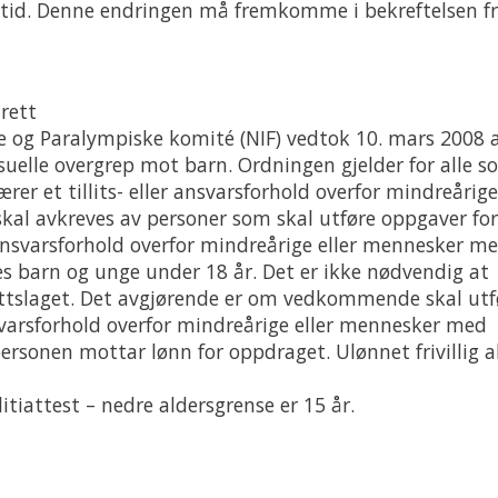
e tid. Denne endringen må fremkomme i bekreftelsen f
drett
e og Paralympiske komité (NIF) vedtok 10. mars 2008 a
ksuelle overgrep mot barn. Ordningen gjelder for alle s
er et tillits- eller ansvarsforhold overfor mindreårige
kal avkreves av personer som skal utføre oppgaver for
r ansvarsforhold overfor mindreårige eller mennesker m
barn og unge under 18 år. Det er ikke nødvendig at
drettslaget. Det avgjørende er om vedkommende skal utf
nsvarsforhold overfor mindreårige eller mennesker med
ersonen mottar lønn for oppdraget. Ulønnet frivillig a
tiattest – nedre aldersgrense er 15 år.