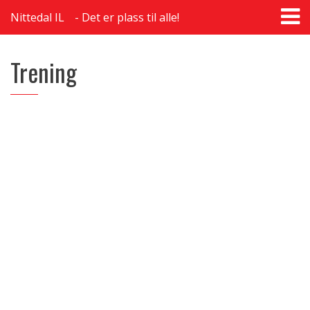
T
Nittedal IL
Det er plass til alle!
na
Trening