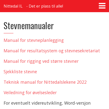
T
Nittedal IL
Det er plass til alle!
na
Stevnemanualer
Manual for stevneplanlegging
Manual for resultatsystem og stevnesekretariat
Manual for rigging ved større stevner
Sjekkliste stevne
Teknisk manual for Nittedalslekene 2022
Veiledning for øvelsesleder
For eventuelt videreutvikling, Word-versjon