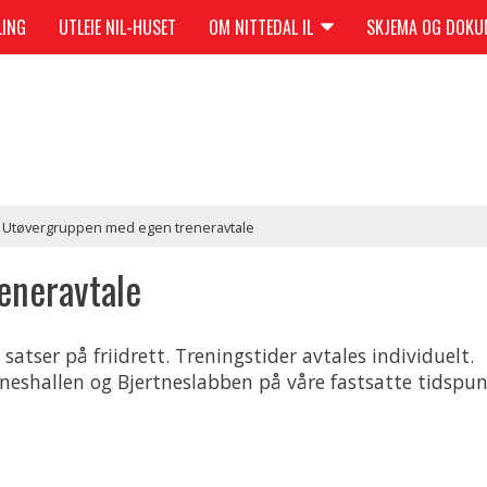
LING
UTLEIE NIL-HUSET
OM NITTEDAL IL
SKJEMA OG DOK
Utøvergruppen med egen treneravtale
eneravtale
atser på friidrett. Treningstider avtales individuelt.
tneshallen og Bjertneslabben på våre fastsatte tidspun