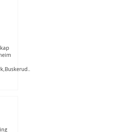
skap
sheim
k,Buskerud..
ning