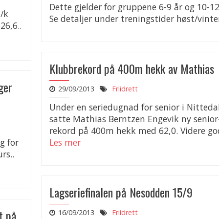
Dette gjelder for gruppene 6-9 år og 10-12
/k
Se detaljer under treningstider høst/vinte
6,6..
Klubbrekord på 400m hekk av Mathias
ger
29/09/2013
Friidrett
Under en seriedugnad for senior i Nitteda
satte Mathias Berntzen Engevik ny senior
rekord på 400m hekk med 62,0. Videre god
g for
Les mer
rs..
Lagseriefinalen på Nesodden 15/9
t på
16/09/2013
Friidrett