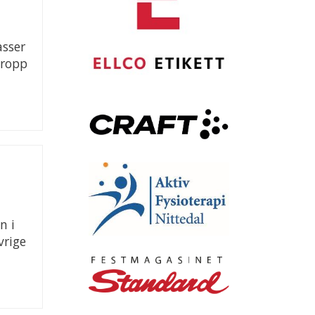
asser
tropp
n i
vrige