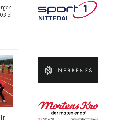
erger
03 3
tte