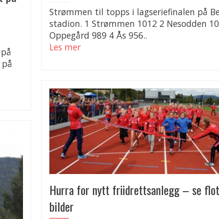
Strømmen til topps i lagseriefinalen på B
stadion. 1 Strømmen 1012 2 Nesodden 10
Oppegård 989 4 Ås 956..
Les mer
 på
L på
Hurra for nytt friidrettsanlegg – se flo
bilder