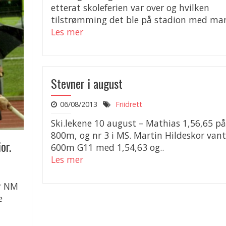
etterat skoleferien var over og hvilken
tilstrømming det ble på stadion med man
Les mer
Stevner i august
06/08/2013
Friidrett
Ski.lekene 10 august – Mathias 1,56,65 på
800m, og nr 3 i MS. Martin Hildeskor vant
or.
600m G11 med 1,54,63 og..
Les mer
r NM
e