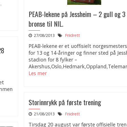
.
PEAB-lekene på Jessheim – 2 gull og 3
bronse til NIL.
27/08/2013
Friidrett
PEAB-lekene er et uoffisielt norgesmester
28
for 13 og 14-åringer og finner sted på Jes
stadion for 8 fylker –
Akershus,Oslo,Hedmark,Oppland,Telemar
Les mer
et
rømmen
Storinnrykk på første trening
21/08/2013
Friidrett
Tirsdag 20 august var første offisielle tre