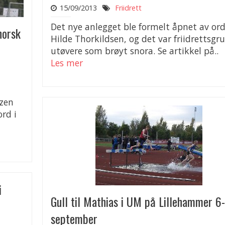
15/09/2013
Friidrett
Det nye anlegget ble formelt åpnet av ord
norsk
Hilde Thorkildsen, og det var friidrettsgr
utøvere som brøyt snora. Se artikkel på..
Les mer
tzen
ord i
i
Gull til Mathias i UM på Lillehammer 6
september