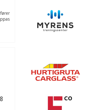
fører
uppas
-8