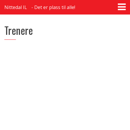
T
Nittedal IL
Det er plass til alle!
na
Trenere