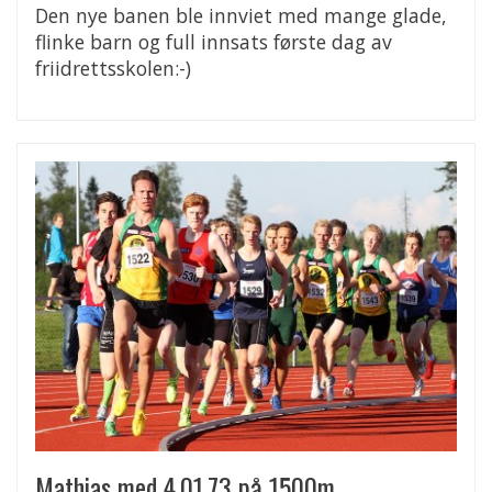
Den nye banen ble innviet med mange glade,
flinke barn og full innsats første dag av
friidrettsskolen:-)
Mathias med 4,01,73 på 1500m