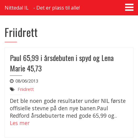
T
Nittedal IL
Det er plass til alle!
na
Friidrett
Paul 65,99 i årsdebuten i spyd og Lena
Marie 45,73
08/06/2013
Friidrett
Det ble noen gode resultater under NIL første
offisielle stevne på den nye banen.Paul
Redford årsdebuterte med gode 65,99 og..
Les mer