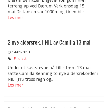
Martin Berntzen Engevik tok gull i KM i
terrengløp ved Bærum Verk onsdag 15
mai.Distansen var 1000m og tiden ble..
Les mer
2 nye aldersrek. i NIL av Camilla 13 mai
14/05/2013
Friidrett
Under et kaststevne på Lillestrøm 13 mai
satte Camilla Rønning to nye aldersrekorder i
NIL i J18 tross regn og..
Les mer