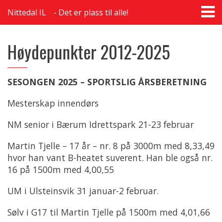
T
Nittedal IL
Det er plass til alle!
na
Høydepunkter 2012-2025
SESONGEN 2025 – SPORTSLIG ÅRSBERETNING
Mesterskap innendørs
NM senior i Bærum Idrettspark 21-23 februar
Martin Tjelle – 17 år – nr. 8 på 3000m med 8,33,49
hvor han vant B-heatet suverent. Han ble også nr.
16 på 1500m med 4,00,55
UM i Ulsteinsvik 31 januar-2 februar.
Sølv i G17 til Martin Tjelle på 1500m med 4,01,66