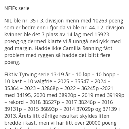
NFIFs serie
NIL ble nr. 35 i 3. divisjon menn med 10263 poeng
som er bedre enn i fjor da vi ble nr. 44. I 2. divisjon
kvinner ble det 7 plass av 14 lag med 15923
poeng og dermed klarte vi å unngå nedrykk med
god margin. Hadde ikke Camilla Rønning fått
problem med ryggen så hadde det blitt flere
poeng.
Fiktiv Tyrving serie 13-19 år – 10 løp – 10 hopp –
10 kast – 10 valgfrie – 2025 – 35547 – 2024 –
35364 – 2023 – 32868p – 2022 – 36245p -2021
med 34195, 2020 med 38920p – 2019 med 39199p
– rekord – 2018 38527p – 2017 38246p – 2016
39131p – 2015 36893p – 2014 37029p og 37139 i
2013. Årets litt dårlige resultat skyldes liten
bredde i kast, men vi har litt over 20000 poeng