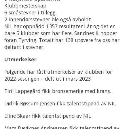
Klubbmesterskap.
6 småstevner i tillegg.
2 innendørsstevner ble også avholdt.
NIL har oppnådd 1357 resultater i år og det er
bare 5 klubber som har flere. Sandnes IL topper
foran Tyrving. Totalt har 138 utøvere fra oss har
deltatt i stevner.
Utmerkelser
Følgende har fått utmerkelser av klubben for
2022-sesongen – delt ut i mars 2023
Tiril Lappegård fikk bronsemerke med krans.
Didrik Røssum Jensen fikk talentstipend av NIL
Eline Skaar fikk talentstipend av NIL
Mats Daviknes Andreassen fikk talentstipend av