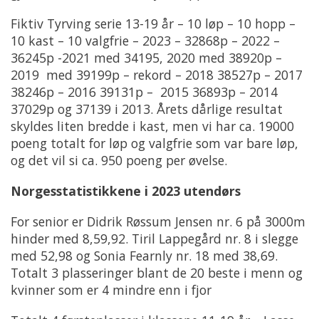
Fiktiv Tyrving serie 13-19 år – 10 løp – 10 hopp –
10 kast – 10 valgfrie – 2023 – 32868p – 2022 –
36245p -2021 med 34195, 2020 med 38920p –
2019 med 39199p – rekord – 2018 38527p – 2017
38246p – 2016 39131p – 2015 36893p – 2014
37029p og 37139 i 2013. Årets dårlige resultat
skyldes liten bredde i kast, men vi har ca. 19000
poeng totalt for løp og valgfrie som var bare løp,
og det vil si ca. 950 poeng per øvelse.
Norgesstatistikkene i 2023 utendørs
For senior er Didrik Røssum Jensen nr. 6 på 3000m
hinder med 8,59,92. Tiril Lappegård nr. 8 i slegge
med 52,98 og Sonia Fearnly nr. 18 med 38,69.
Totalt 3 plasseringer blant de 20 beste i menn og
kvinner som er 4 mindre enn i fjor