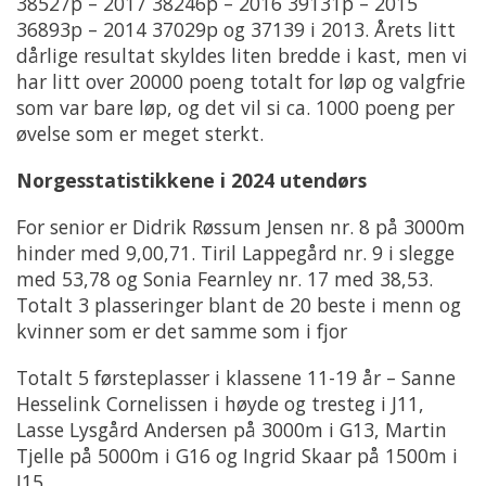
38527p – 2017 38246p – 2016 39131p – 2015
36893p – 2014 37029p og 37139 i 2013. Årets litt
dårlige resultat skyldes liten bredde i kast, men vi
har litt over 20000 poeng totalt for løp og valgfrie
som var bare løp, og det vil si ca. 1000 poeng per
øvelse som er meget sterkt.
Norgesstatistikkene i 2024 utendørs
For senior er Didrik Røssum Jensen nr. 8 på 3000m
hinder med 9,00,71. Tiril Lappegård nr. 9 i slegge
med 53,78 og Sonia Fearnley nr. 17 med 38,53.
Totalt 3 plasseringer blant de 20 beste i menn og
kvinner som er det samme som i fjor
Totalt 5 førsteplasser i klassene 11-19 år – Sanne
Hesselink Cornelissen i høyde og tresteg i J11,
Lasse Lysgård Andersen på 3000m i G13, Martin
Tjelle på 5000m i G16 og Ingrid Skaar på 1500m i
J15.