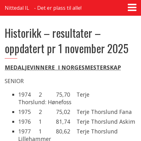
T
Nittedal IL
Det er plass til alle!
na
Historikk – resultater –
oppdatert pr 1 november 2025
MEDALJEVINNERE I NORGESMESTERSKAP
SENIOR
1974 2 75,70 Terje
Thorslund: Hønefoss
1975 2 75,02 Terje Thorslund Fana
1976 1 81,74 Terje Thorslund Askim
1977 1 80,62 Terje Thorslund
Lillehammer