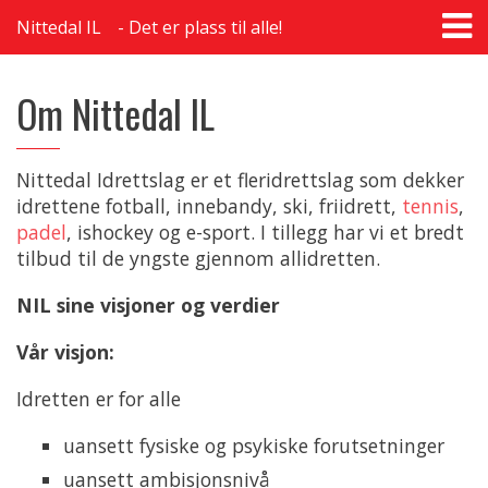
T
Nittedal IL
Det er plass til alle!
na
Om Nittedal IL
Nittedal Idrettslag er et fleridrettslag som dekker
idrettene fotball, innebandy, ski, friidrett,
tennis
,
padel
, ishockey og e-sport. I tillegg har vi et bredt
tilbud til de yngste gjennom allidretten.
NIL sine visjoner og verdier
Vår visjon:
Idretten er for alle
uansett fysiske og psykiske forutsetninger
uansett ambisjonsnivå