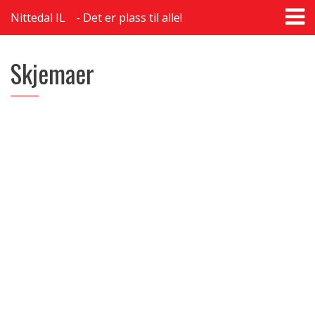
T
Nittedal IL
Det er plass til alle!
na
Skjemaer