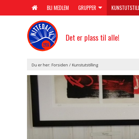
BLI MEDLEM
GRUPPER
KUNSTUTSTIL
Det er plass til alle!
Du er her:
Forsiden
/
Kunstutstilling