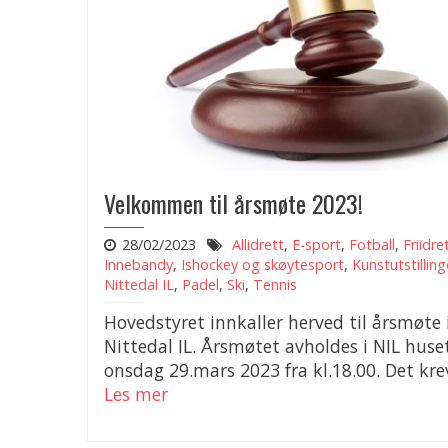
Velkommen til årsmøte 2023!
28/02/2023
Allidrett
,
E-sport
,
Fotball
,
Friidre
Innebandy
,
Ishockey og skøytesport
,
Kunstutstillin
Nittedal IL
,
Padel
,
Ski
,
Tennis
Hovedstyret innkaller herved til årsmøte 
Nittedal IL. Årsmøtet avholdes i NIL huse
onsdag 29.mars 2023 fra kl.18.00. Det krev
Les mer