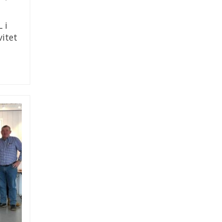
 i
vitet