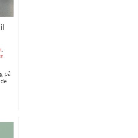
il
tt
,
en
,
ng på
 de