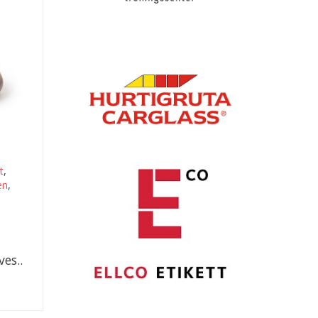
t
,
en
,
t
es..