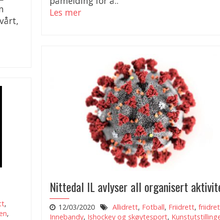
påmelding for å..
n
Les mer
vårt,
Nittedal IL avlyser all organisert aktivit
tt
,
12/03/2020
Allidrett
,
Fotball
,
Friidrett
,
friidre
gen
,
Innebandy
,
Ishockey og skøytesport
,
Kunstutstilling