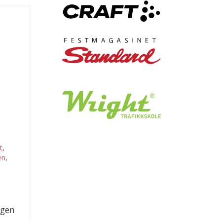
t
,
en
,
ngen