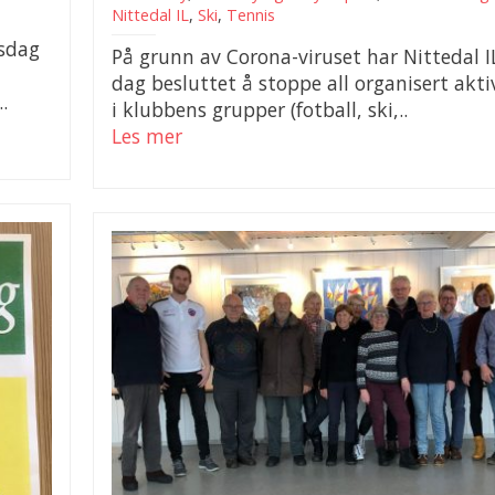
Nittedal IL
,
Ski
,
Tennis
rsdag
På grunn av Corona-viruset har Nittedal IL
dag besluttet å stoppe all organisert akti
.
i klubbens grupper (fotball, ski,..
Les mer