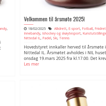
Velkommen til årsmøte 2025!
andy
,
18/02/2025
Allidrett
,
E-sport
,
Fotball
,
Friidret
Innebandy
,
Ishockey og skøytesport
,
Kunstutstilling
Nittedal IL
,
Padel
,
Ski
,
Tennis
i
Hovedstyret innkaller herved til årsmøte i
t
Nittedal IL. Årsmøtet avholdes i NIL huse
onsdag 19.mars 2025 fra kl.17.00. Det krev
Les mer