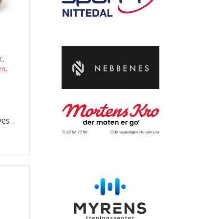
t
,
en
,
t
es..