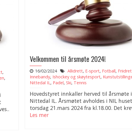
Velkommen til årsmøte 2024!
16/02/2024
Allidrett
,
E-sport
,
Fotball
,
Friidret
tt
,
Innebandy
,
Ishockey og skøytesport
,
Kunstutstilling
gen
,
Nittedal IL
,
Padel
,
Ski
,
Tennis
Hovedstyret innkaller herved til årsmøte i
i
Nittedal IL. Årsmøtet avholdes i NIL huse
t
torsdag 21.mars 2024 fra kl.18.00. Det krev
es..
Les mer