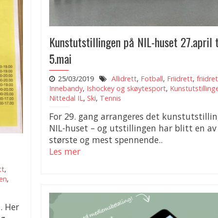
Kunstutstillingen på NIL-huset 27.april t
5.mai
25/03/2019
Allidrett
,
Fotball
,
Friidrett
,
friidre
Innebandy
,
Ishockey og skøytesport
,
Kunstutstilling
Nittedal IL
,
Ski
,
Tennis
For 29. gang arrangeres det kunstutstilli
NIL-huset – og utstillingen har blitt en av
største og mest spennende..
Les mer
tt
,
gen
,
. Her