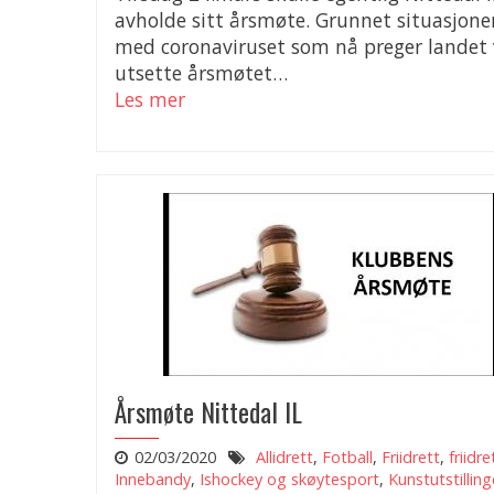
avholde sitt årsmøte. Grunnet situasjone
med coronaviruset som nå preger landet 
utsette årsmøtet…
Les mer
Årsmøte Nittedal IL
02/03/2020
Allidrett
,
Fotball
,
Friidrett
,
friidre
Innebandy
,
Ishockey og skøytesport
,
Kunstutstillin