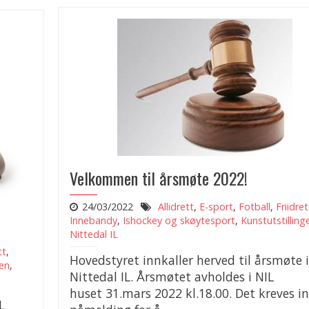
Velkommen til årsmøte 2022!
24/03/2022
Allidrett
,
E-sport
,
Fotball
,
Friidret
Innebandy
,
Ishockey og skøytesport
,
Kunstutstilling
Nittedal IL
tt
,
Hovedstyret innkaller herved til årsmøte i
gen
,
Nittedal IL. Årsmøtet avholdes i NIL
huset 31.mars 2022 kl.18.00. Det kreves i
L