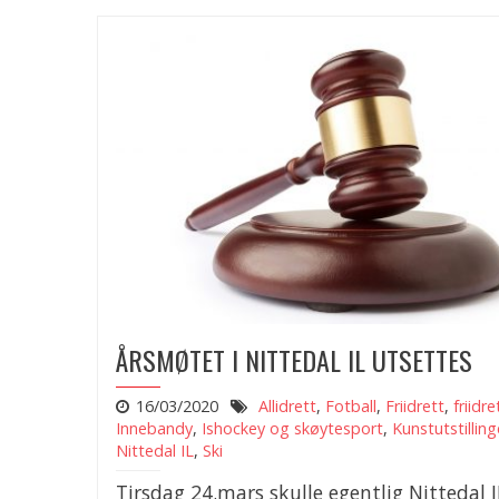
ÅRSMØTET I NITTEDAL IL UTSETTES
16/03/2020
Allidrett
,
Fotball
,
Friidrett
,
friidre
Innebandy
,
Ishockey og skøytesport
,
Kunstutstillin
Nittedal IL
,
Ski
Tirsdag 24.mars skulle egentlig Nittedal I