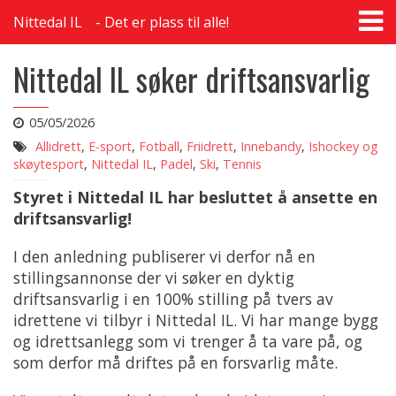
T
Nittedal IL
Det er plass til alle!
na
Nittedal IL søker driftsansvarlig
05/05/2026
Allidrett
,
E-sport
,
Fotball
,
Friidrett
,
Innebandy
,
Ishockey og
skøytesport
,
Nittedal IL
,
Padel
,
Ski
,
Tennis
Styret i Nittedal IL har besluttet å ansette en
driftsansvarlig!
I den anledning publiserer vi derfor nå en
stillingsannonse der vi søker en dyktig
driftsansvarlig i en 100% stilling på tvers av
idrettene vi tilbyr i Nittedal IL. Vi har mange bygg
og idrettsanlegg som vi trenger å ta vare på, og
som derfor må driftes på en forsvarlig måte.