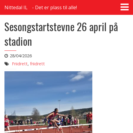
T
Nittedal IL
Det er plass til alle!
na
Sesongstartstevne 26 april på
stadion
28/04/2026
Friidrett
,
friidrett