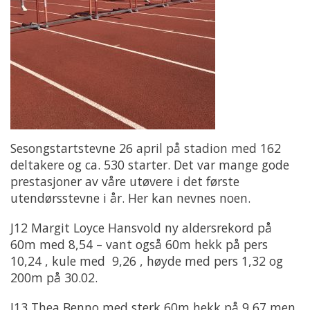
Sesongstartstevne 26 april på stadion med 162
deltakere og ca. 530 starter. Det var mange gode
prestasjoner av våre utøvere i det første
utendørsstevne i år. Her kan nevnes noen.
J12 Margit Loyce Hansvold ny aldersrekord på
60m med 8,54 – vant også 60m hekk på pers
10,24 , kule med 9,26 , høyde med pers 1,32 og
200m på 30.02.
J13 Thea Benno med sterk 60m hekk på 9,67 men