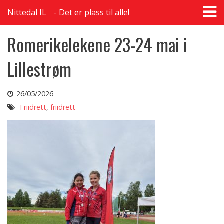
T
Nittedal IL
Det er plass til alle!
na
Romerikelekene 23-24 mai i
Lillestrøm
26/05/2026
Friidrett
,
friidrett