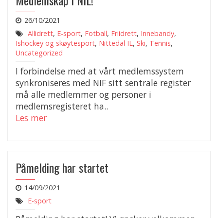
Medlemskap i NIL!
26/10/2021
Allidrett
,
E-sport
,
Fotball
,
Friidrett
,
Innebandy
,
Ishockey og skøytesport
,
Nittedal IL
,
Ski
,
Tennis
,
Uncategorized
I forbindelse med at vårt medlemssystem
synkroniseres med NIF sitt sentrale register
må alle medlemmer og personer i
medlemsregisteret ha..
Les mer
Påmelding har startet
14/09/2021
E-sport