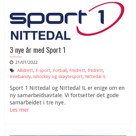
3 nye år med Sport 1
21/01/2022
Allidrett
,
E-sport
,
Fotball
,
Friidrett
,
friidrett
,
Innebandy
,
Ishockey og skøytesport
,
Nittedal IL
Sport 1 Nittedal og Nittedal IL er enige om en
ny samarbeidsavtale. Vi fortsetter det gode
samarbeidet i tre nye..
Les mer