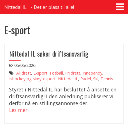
T
Nittedal IL
Det er plass til alle!
na
E-sport
Nittedal IL søker driftsansvarlig
05/05/2026
Allidrett
,
E-sport
,
Fotball
,
Friidrett
,
Innebandy
,
Ishockey og skøytesport
,
Nittedal IL
,
Padel
,
Ski
,
Tennis
Styret i Nittedal IL har besluttet å ansette en
driftsansvarlig! I den anledning publiserer vi
derfor nå en stillingsannonse der..
Les mer