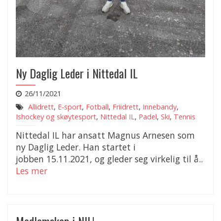
Ny Daglig Leder i Nittedal IL
26/11/2021
Allidrett
,
E-sport
,
Fotball
,
Friidrett
,
Innebandy
,
Ishockey og skøytesport
,
Nittedal IL
,
Padel
,
Ski
,
Tennis
Nittedal IL har ansatt Magnus Arnesen som
ny Daglig Leder. Han startet i
jobben 15.11.2021, og gleder seg virkelig til å..
Les mer