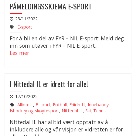
PÅMELDINGSSKJEMA E-SPORT
23/11/2022
E-sport
For å bli en del av FYR – NIL E-sport: Meld deg
inn som utøver i FYR – NIL E-sport..
Les mer
I Nittedal IL er idrett for alle!
17/10/2022
Allidrett
,
E-sport
,
Fotball
,
Friidrett
,
Innebandy
,
Ishockey og skøytesport
,
Nittedal IL
,
Ski
,
Tennis
Nittedal IL har alltid vært opptatt av å
inkludere alle og vår visjon er «Idretten er for