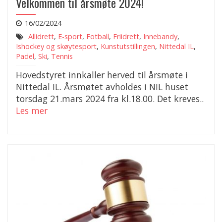
Velkommen til årsmøte 2024!
16/02/2024
Allidrett
,
E-sport
,
Fotball
,
Friidrett
,
Innebandy
,
Ishockey og skøytesport
,
Kunstutstillingen
,
Nittedal IL
,
Padel
,
Ski
,
Tennis
Hovedstyret innkaller herved til årsmøte i
Nittedal IL. Årsmøtet avholdes i NIL huset
torsdag 21.mars 2024 fra kl.18.00. Det kreves..
Les mer