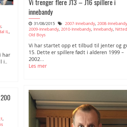
Vi trenger flere J13 – J16 spillere i
innebandy
31/08/2015
2007-Innebandy
,
2008-Inneband
y
,
2009-Innebandy
,
2010-Innebandy
,
Innebandy
,
Nitted
al IL
,
Old Boys
Vi har startet opp et tilbud til jenter og g
15. Dette er spillere født i alderen 1999 –
i har
2002…
 i..
Les mer
 1200
tt
,
is