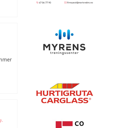
ummer
l
7-