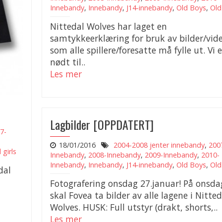
Innebandy
,
Innebandy
,
J14-innebandy
,
Old Boys
,
Old 
Nittedal Wolves har laget en
samtykkeerklæring for bruk av bilder/vid
som alle spillere/foresatte må fylle ut. Vi e
nødt til..
Les mer
Lagbilder [OPPDATERT]
7-
18/01/2016
2004-2008 jenter innebandy
,
200
 girls
Innebandy
,
2008-Innebandy
,
2009-Innebandy
,
2010-
Innebandy
,
Innebandy
,
J14-innebandy
,
Old Boys
,
Old 
dal
Fotografering onsdag 27.januar! På onsda
skal Fovea ta bilder av alle lagene i Nitted
Wolves. HUSK: Full utstyr (drakt, shorts,..
Les mer