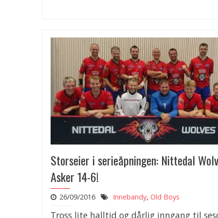
Storseier i serieåpningen: Nittedal Wol
Asker 14-6!
26/09/2016
Innebandy
,
Old Boys
Tross lite halltid og dårlig inngang til se