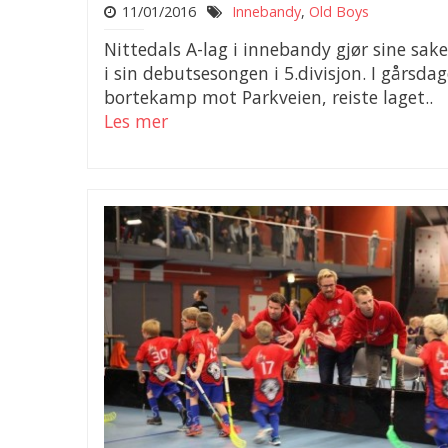
11/01/2016
Innebandy
,
Old Boys
Nittedals A-lag i innebandy gjør sine sake
i sin debutsesongen i 5.divisjon. I gårsda
bortekamp mot Parkveien, reiste laget..
Les mer