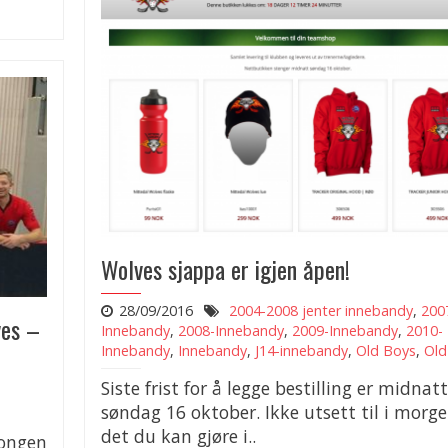
Wolves sjappa er igjen åpen!
28/09/2016
2004-2008 jenter innebandy
,
200
ves –
Innebandy
,
2008-Innebandy
,
2009-Innebandy
,
2010-
Innebandy
,
Innebandy
,
J14-innebandy
,
Old Boys
,
Old 
Siste frist for å legge bestilling er midnatt
søndag 16 oktober. Ikke utsett til i morge
det du kan gjøre i..
songen