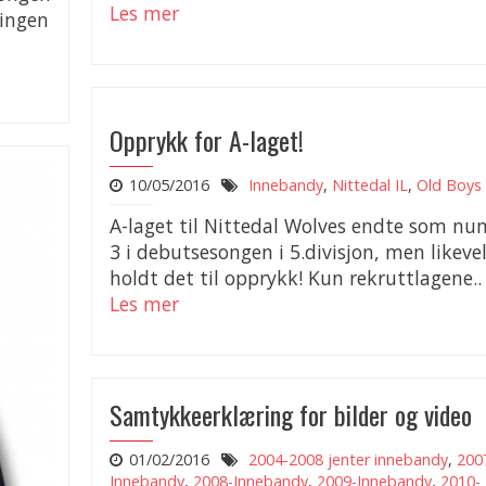
Les mer
 ingen
Opprykk for A-laget!
10/05/2016
Innebandy
,
Nittedal IL
,
Old Boys
A-laget til Nittedal Wolves endte som n
3 i debutsesongen i 5.divisjon, men likeve
holdt det til opprykk! Kun rekruttlagene..
Les mer
Samtykkeerklæring for bilder og video
01/02/2016
2004-2008 jenter innebandy
,
200
Innebandy
,
2008-Innebandy
,
2009-Innebandy
,
2010-