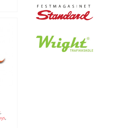
y
,
oys
,