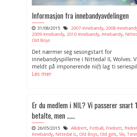
Informasjon fra innebandyavdelingen
31/08/2015
2007-Innebandy
,
2008-Inneband
2009-Innebandy
,
2010-Innebandy
,
Innebandy
,
Nitted
Old Boys
Det nærmer seg sesongstart for
innebandyspillerne i Nittedal IL Wolves. V
meldt på imponerende ni(!) lag ti seriespill
Les mer
Er du medlem i NIL? Vi passerer snart
betalte, men ……
26/05/2015
Allidrett
,
Fotball
,
Friidrett
,
friidre
Innebandy
,
Nittedal IL
,
Old Boys
,
Old girls
,
Ski
,
Tenn