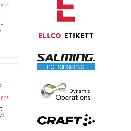
girls
eo
r
7-
girls
g
al