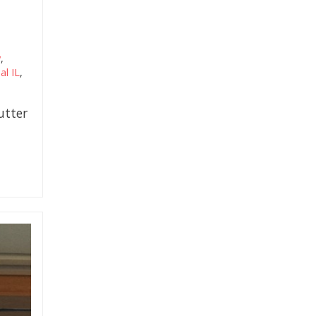
y
,
al IL
,
utter