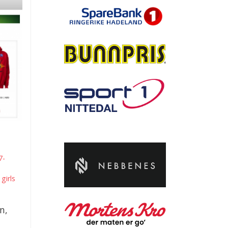
7-
girls
n,