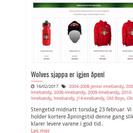
Wolves sjappa er igjen åpen!
16/02/2017
2004-2008 jenter innebandy
,
200
Innebandy
,
2008-Innebandy
,
2009-Innebandy
,
2010-
Innebandy
,
Innebandy
,
J14-innebandy
,
Old Boys
,
Old
Stengetid midnatt torsdag 23 februar. Vi
holder kortere åpningstid denne gang slik
klarer levere varene i god tid..
Les mer