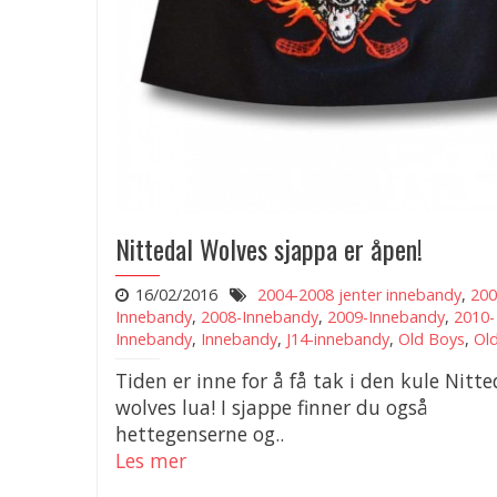
Nittedal Wolves sjappa er åpen!
16/02/2016
2004-2008 jenter innebandy
,
200
Innebandy
,
2008-Innebandy
,
2009-Innebandy
,
2010-
Innebandy
,
Innebandy
,
J14-innebandy
,
Old Boys
,
Old
Tiden er inne for å få tak i den kule Nitte
wolves lua! I sjappe finner du også
hettegenserne og..
Les mer