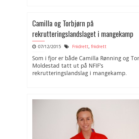
Camilla og Torbjørn på
rekrutteringslandslaget i mangekamp
07/12/2015
Friidrett
,
friidrett
Som i fjor er både Camilla Rønning og To
Moldestad tatt ut på NFIF’s
rekrutteringslandslag i mangekamp.