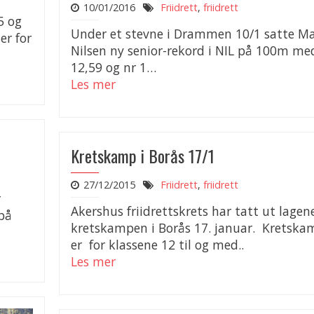
10/01/2016
Friidrett
,
friidrett
5 og
Under et stevne i Drammen 10/1 satte Ma
er for
Nilsen ny senior-rekord i NIL på 100m me
12,59 og nr 1…
Les mer
Kretskamp i Borås 17/1
27/12/2015
Friidrett
,
friidrett
r
Akershus friidrettskrets har tatt ut lagene
 på
kretskampen i Borås 17. januar. Kretsk
er for klassene 12 til og med..
Les mer