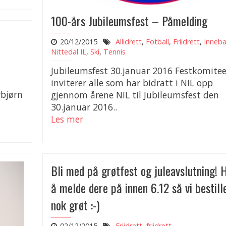
100-års Jubileumsfest – Påmelding
20/12/2015
Allidrett
,
Fotball
,
Friidrett
,
Inneb
Nittedal IL
,
Ski
,
Tennis
Jubileumsfest 30.januar 2016 Festkomite
inviterer alle som har bidratt i NIL opp
rbjørn
gjennom årene NIL til Jubileumsfest den
30.januar 2016..
Les mer
Bli med på grøtfest og juleavslutning! 
å melde dere på innen 6.12 så vi bestill
nok grøt :-)
02/12/2015
Friidrett
,
friidrett