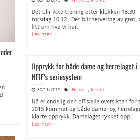
Det blir ikke trening etter klokken 18.30
torsdag 10.12. Det blir servering av grøt, 
litt om hva vi har..
Les mer
under
Opprykk for både dame og herrelaget i
NFIF’s seriesystem
en
30/11/2015
Friidrett
,
friidrett
ed
Nå er endelig den offisielle oversikten for 
2015 kommet og både dame- og herrelag
klarte opprykk. Damelaget rykket opp..
Les mer