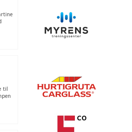
rtine
d
 til
ampen