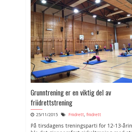
Grunntrening er en viktig del av
friidrettstrening
25/11/2015
Friidrett
,
friidrett
På tirsdagens treningsparti for 12-13-åri