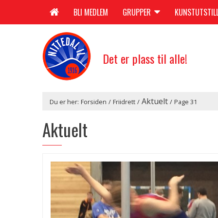
BLI MEDLEM
GRUPPER
KUNSTUTSTIL
Det er plass til alle!
Aktuelt
Du er her:
Forsiden
/
Friidrett
/
/
Page 31
Aktuelt