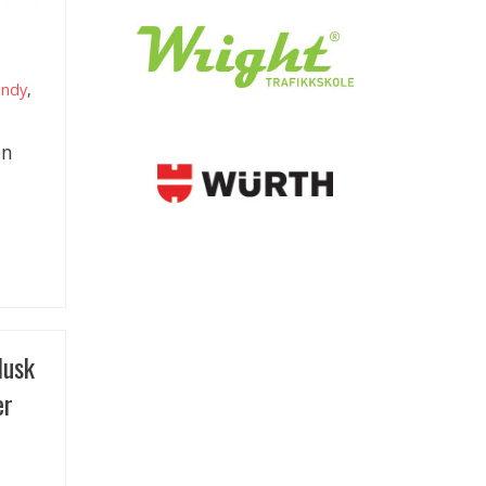
andy
,
en
Husk
er