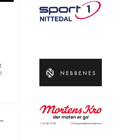
t
i
 –