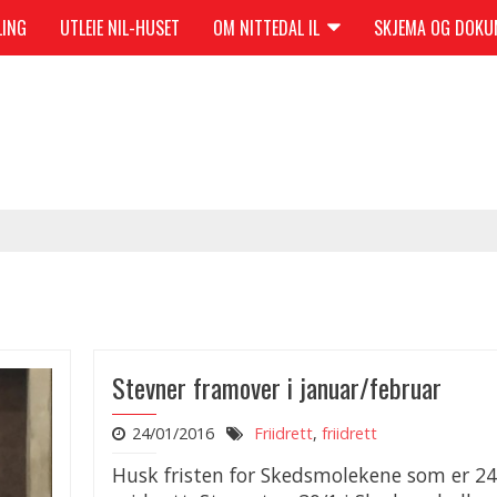
LING
UTLEIE NIL-HUSET
OM NITTEDAL IL
SKJEMA OG DOK
Stevner framover i januar/februar
24/01/2016
Friidrett
,
friidrett
Husk fristen for Skedsmolekene som er 24