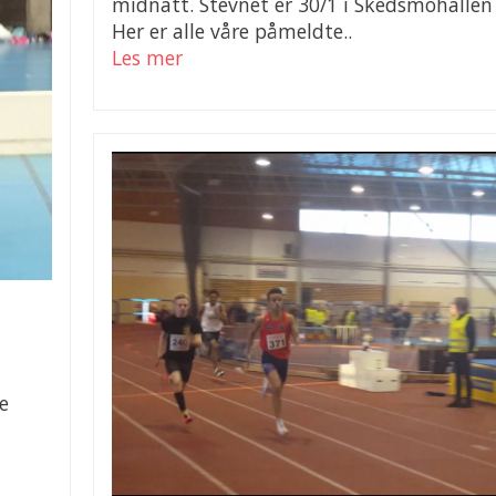
midnatt. Stevnet er 30/1 i Skedsmohalle
Her er alle våre påmeldte..
Les mer
e