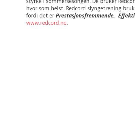
styrke i sommersesongen. De bruker Redcord
hvor som helst. Redcord slyngetrening bruk
fordi det er
Prestasjonsfremmende, Effekti
www.redcord.no
.