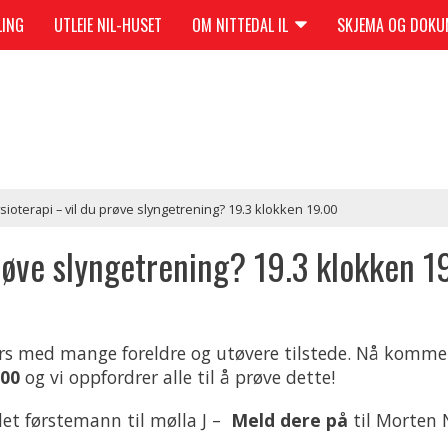
LING
UTLEIE NIL-HUSET
OM NITTEDAL IL
SKJEMA OG DOK
ysioterapi – vil du prøve slyngetrening? 19.3 klokken 19.00
prøve slyngetrening? 19.3 klokken 1
urs med mange foreldre og utøvere tilstede. Nå komme
.00
og vi oppfordrer alle til å prøve dette!
det førstemann til mølla J –
Meld dere på
til Morten 