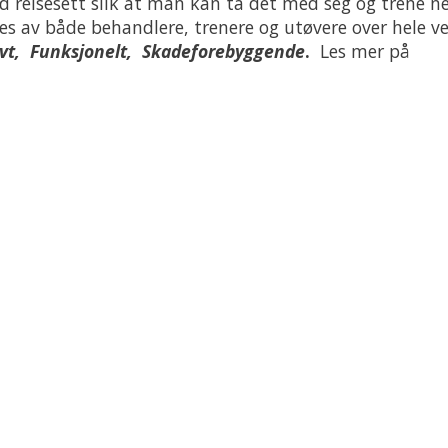
 reisesett slik at man kan ta det med seg og trene n
es av både behandlere, trenere og utøvere over hele v
vt, Funksjonelt, Skadeforebyggende
.
Les mer på