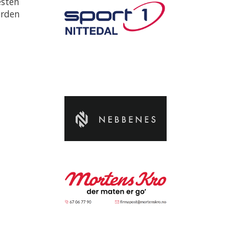
esten
erden