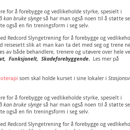
re for å forebygge og vedlikeholde styrke, spesielt i
å kan bruke slynge
så har man også noen til å støtte se
e også en fin treningsform i seg selv.
med Redcord Slyngetrening for å forebygge og vedlikeh
 reisesett slik at man kan ta det med seg og trene n
es av både behandlere, trenere og utøvere over hele v
vt, Funksjonelt, Skadeforebyggende
.
Les mer på
ioterapi
som skal holde kurset i sine lokaler i
Stasjonsv
re for å forebygge og vedlikeholde styrke, spesielt i
å kan bruke slynge
så har man også noen til å støtte se
e også en fin treningsform i seg selv.
med Redcord Slyngetrening for å forebygge og vedlikeh