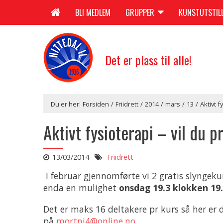
BLI MEDLEM
GRUPPER
KUNSTUTSTIL
Det er plass til alle!
Du er her:
Forsiden
/
Friidrett
/
2014
/
mars
/
13
/
Aktivt f
Aktivt fysioterapi – vil du 
13/03/2014
Friidrett
I februar gjennomførte vi 2 gratis slyngek
enda en mulighet
onsdag 19.3 klokken 19
Det er maks 16 deltakere pr kurs så her er 
på
mortni4@online.no