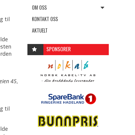
OM OSS
g til
KONTAKT OSS
AKTUELT
olde
esten
SPONSORER
erden
eien 45
,
g til
olde