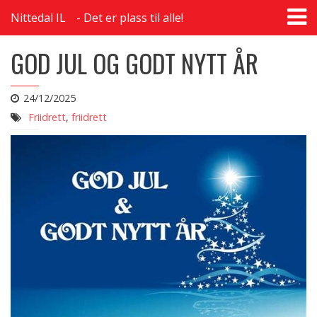
T
Nittedal IL
Det er plass til alle!
na
GOD JUL OG GODT NYTT ÅR
24/12/2025
Friidrett
,
friidrett