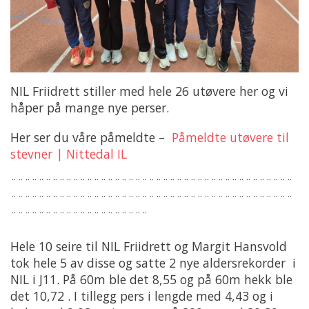
NIL Friidrett stiller med hele 26 utøvere her og vi
håper på mange nye perser.
Her ser du våre påmeldte –
Påmeldte utøvere til
stevner | Nittedal IL
¨¨¨¨¨¨¨¨¨¨¨¨¨¨¨¨¨¨¨¨¨¨¨¨¨¨¨¨¨¨¨¨¨¨¨¨¨¨¨¨¨
¨¨¨¨¨¨¨¨¨¨¨¨¨¨¨¨¨¨¨¨¨¨¨¨¨¨¨¨¨¨¨¨¨¨¨¨¨¨¨¨¨
¨¨¨¨¨¨¨¨¨¨¨¨¨¨¨¨¨¨¨¨
Hele 10 seire til NIL Friidrett og Margit Hansvold
tok hele 5 av disse og satte 2 nye aldersrekorder i
NIL i J11. På 60m ble det 8,55 og på 60m hekk ble
det 10,72 . I tillegg pers i lengde med 4,43 og i