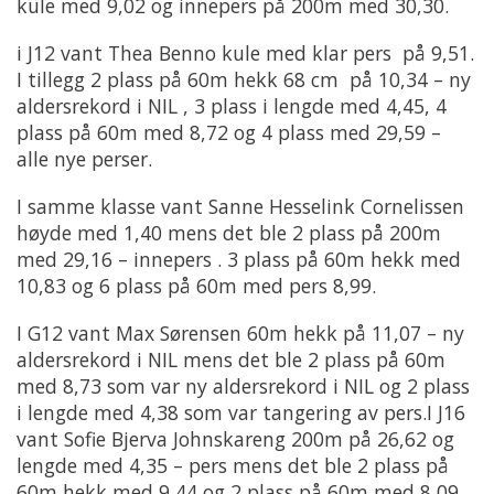
kule med 9,02 og innepers på 200m med 30,30.
i J12 vant Thea Benno kule med klar pers på 9,51.
I tillegg 2 plass på 60m hekk 68 cm på 10,34 – ny
aldersrekord i NIL , 3 plass i lengde med 4,45, 4
plass på 60m med 8,72 og 4 plass med 29,59 –
alle nye perser.
I samme klasse vant Sanne Hesselink Cornelissen
høyde med 1,40 mens det ble 2 plass på 200m
med 29,16 – innepers . 3 plass på 60m hekk med
10,83 og 6 plass på 60m med pers 8,99.
I G12 vant Max Sørensen 60m hekk på 11,07 – ny
aldersrekord i NIL mens det ble 2 plass på 60m
med 8,73 som var ny aldersrekord i NIL og 2 plass
i lengde med 4,38 som var tangering av pers.I J16
vant Sofie Bjerva Johnskareng 200m på 26,62 og
lengde med 4,35 – pers mens det ble 2 plass på
60m hekk med 9,44 og 2 plass på 60m med 8,09.