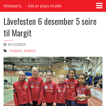
T
Nittedal IL
Det er plass til alle!
na
Låvefesten 6 desember 5 seire
til Margit
01/12/2025
Friidrett
,
friidrett