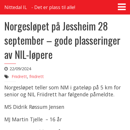
T
Nittedal IL
Det er plass til alle!
na
Norgesløpet på Jessheim 28
september – gode plasseringer
av NIL-løpere
22/09/2024
Friidrett
,
friidrett
Norgesløpet teller som NM i gateløp på 5 km for
senior og NIL Friidrett har følgende påmeldte.
MS Didrik Røssum Jensen
MJ Martin Tjelle – 16 år