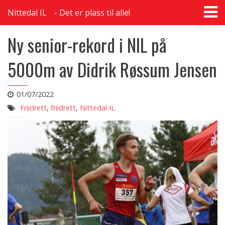
T
Nittedal IL
Det er plass til alle!
na
Ny senior-rekord i NIL på
5000m av Didrik Røssum Jensen
01/07/2022
Friidrett
,
friidrett
,
Nittedal IL