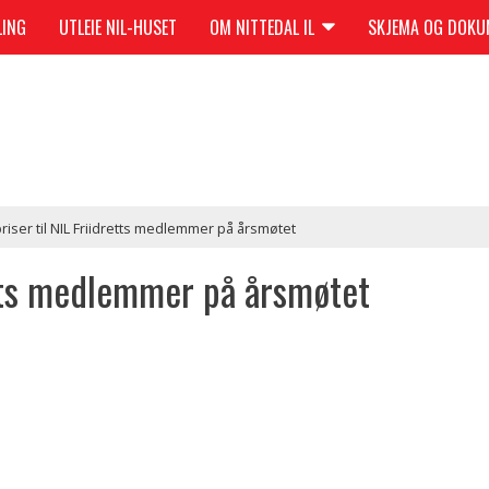
LING
UTLEIE NIL-HUSET
OM NITTEDAL IL
SKJEMA OG DOK
iser til NIL Friidretts medlemmer på årsmøtet
etts medlemmer på årsmøtet