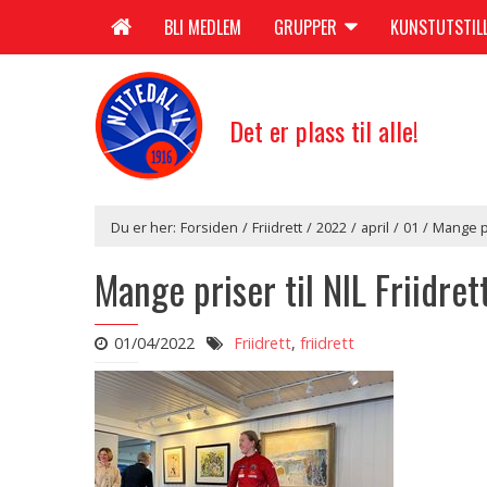
BLI MEDLEM
GRUPPER
KUNSTUTSTIL
Det er plass til alle!
Du er her:
Forsiden
/
Friidrett
/
2022
/
april
/
01
/
Mange pr
Mange priser til NIL Friidr
01/04/2022
Friidrett
,
friidrett