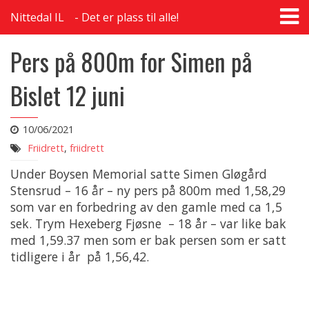
T
Nittedal IL
Det er plass til alle!
na
Pers på 800m for Simen på
Bislet 12 juni
10/06/2021
Friidrett
,
friidrett
Under Boysen Memorial satte Simen Gløgård
Stensrud – 16 år – ny pers på 800m med 1,58,29
som var en forbedring av den gamle med ca 1,5
sek. Trym Hexeberg Fjøsne – 18 år – var like bak
med 1,59.37 men som er bak persen som er satt
tidligere i år på 1,56,42.