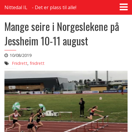
T
Nittedal IL
Det er plass til alle!
na
Mange seire i Norgeslekene på
Jessheim 10-11 august
10/08/2019
Friidrett
,
friidrett