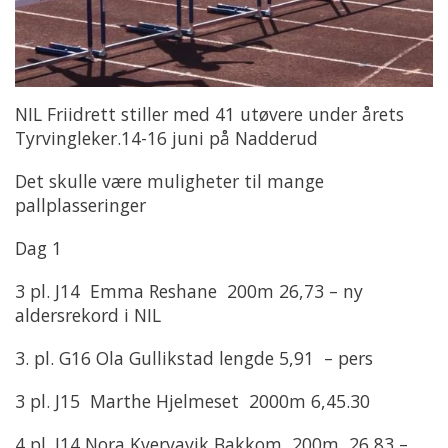
NIL Friidrett stiller med 41 utøvere under årets
Tyrvingleker.14-16 juni på Nadderud
Det skulle være muligheter til mange
pallplasseringer
Dag 1
3 pl. J14 Emma Reshane 200m 26,73 – ny
aldersrekord i NIL
3. pl. G16 Ola Gullikstad lengde 5,91 – pers
3 pl. J15 Marthe Hjelmeset 2000m 6,45.30
4 pl. J14 Nora Kvervavik Bakkom 200m 26,83 –