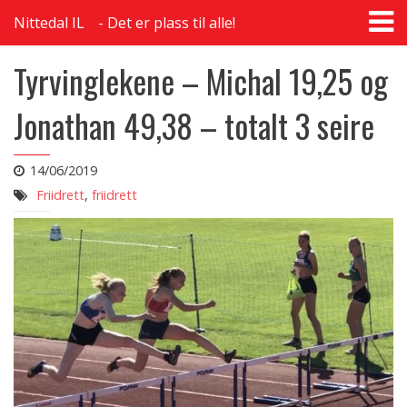
T
Nittedal IL
Det er plass til alle!
na
Tyrvinglekene – Michal 19,25 og
Jonathan 49,38 – totalt 3 seire
14/06/2019
Friidrett
,
friidrett