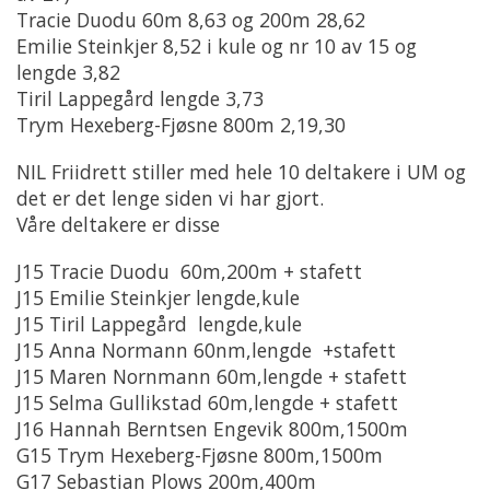
Tracie Duodu 60m 8,63 og 200m 28,62
Emilie Steinkjer 8,52 i kule og nr 10 av 15 og
lengde 3,82
Tiril Lappegård lengde 3,73
Trym Hexeberg-Fjøsne 800m 2,19,30
NIL Friidrett stiller med hele 10 deltakere i UM og
det er det lenge siden vi har gjort.
Våre deltakere er disse
J15 Tracie Duodu 60m,200m + stafett
J15 Emilie Steinkjer lengde,kule
J15 Tiril Lappegård lengde,kule
J15 Anna Normann 60nm,lengde +stafett
J15 Maren Nornmann 60m,lengde + stafett
J15 Selma Gullikstad 60m,lengde + stafett
J16 Hannah Berntsen Engevik 800m,1500m
G15 Trym Hexeberg-Fjøsne 800m,1500m
G17 Sebastian Plows 200m,400m