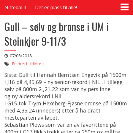
T
Nittedal IL
Det er plass til alle!
na
Gull – sølv og bronse i UM i
Steinkjer 9-11/3
07/03/2018
Friidrett
,
friidrett
Siste: Gull til Hannah Berntsen Engevik på 1500m
i J16 på 4,45,69 – ny senior-rekord i NIL . I tillegg
sølv på 800m 2,,21,22 som var ny pers inne
og ny aldersrekord i NIL.
I G15 tok Trym Hexeberg-Fjøsne bronse på 1500m
med 4,35,24 (innepers) etter å ha dratt
mesteparten av løpet.
Sebastian Plows som var en av favorittene på
400m i G17 fikk strekk etter ca 250m og måtte