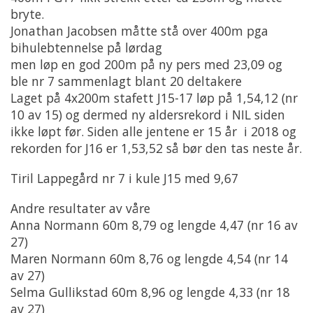
bryte.
Jonathan Jacobsen måtte stå over 400m pga
bihulebtennelse på lørdag
men løp en god 200m på ny pers med 23,09 og
ble nr 7 sammenlagt blant 20 deltakere
Laget på 4x200m stafett J15-17 løp på 1,54,12 (nr
10 av 15) og dermed ny aldersrekord i NIL siden
ikke løpt før. Siden alle jentene er 15 år i 2018 og
rekorden for J16 er 1,53,52 så bør den tas neste år.
Tiril Lappegård nr 7 i kule J15 med 9,67
Andre resultater av våre
Anna Normann 60m 8,79 og lengde 4,47 (nr 16 av
27)
Maren Normann 60m 8,76 og lengde 4,54 (nr 14
av 27)
Selma Gullikstad 60m 8,96 og lengde 4,33 (nr 18
av 27)