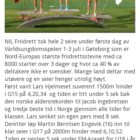
NIL Friidrett tok hele 2 seire under første dag av
Världsungdomsspelen
1-3 juli i Gøteborg som er
Nord-Europas største friidrettsstevne med ca
8000 starter over 3 dager og hvor ca 40 % av
deltakere ikke er svensker. Mange land deltar med
utøvere og en seier henger utrolig høyt.
Først vant Lars Hjelmeset suverent 1500m hinder
i G15 på 4,20,34 og tiden er litt under 5 sek bak
den norske aldersrekorden til Jacob Ingebretsen
og tredje beste tid i Norge gjennom alle tider for
klassen. Lars senket sin egen pers med 8 sek.
Deretter løp Martin Berntsen Engevik (16) inn til
klar seier i G17 på 2000m hinder med 6,10,52.
Tiden er nesten 5 sek under EM-kravet for U18 i år