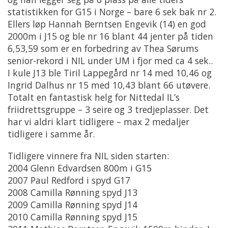
statistikken for G15 i Norge – bare 6 sek bak nr 2.
Ellers løp Hannah Berntsen Engevik (14) en god
2000m i J15 og ble nr 16 blant 44 jenter på tiden
6,53,59 som er en forbedring av Thea Sørums
senior-rekord i NIL under UM i fjor med ca 4 sek..
I kule J13 ble Tiril Lappegård nr 14 med 10,46 og
Ingrid Dalhus nr 15 med 10,43 blant 66 utøvere.
Totalt en fantastisk helg for Nittedal IL’s
friidrettsgruppe – 3 seire og 3 tredjeplasser. Det
har vi aldri klart tidligere – max 2 medaljer
tidligere i samme år.
Tidligere vinnere fra NIL siden starten:
2004 Glenn Edvardsen 800m i G15
2007 Paul Redford i spyd G17
2008 Camilla Rønning spyd J13
2009 Camilla Rønning spyd J14
2010 Camilla Rønning spyd J15