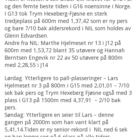
og den femte beste tiden i G16 noensinne i Norge.
I G13 tok Trym Hexeberg-Fjøsne en sterk
tredjeplass på 600m med 1,37,42 som er ny pers
og bare 7/10 bak aldersrekord i NIL som holdes av
Glenn Edvardsen.
Andre fra NIL: Marthe Hjelmeset nr 13 i J12 på
600m med 1,53,72 blant 35 utøvere og Hannah
Berntsen Engevik nr 22 av 50 utøvere på 800m
med 2,28,55 i J14
Lørdag. Ytterligere to pall-plasseringer – Lars
Hjelmeset nr 3 på 800m i G15 med 2,01,01 – 7/10
sek bak pers og Trym Hexeberg Fjøsne også med 3
plass i G13 på 1500m med 4,37,91 – 2/10 bak
pers.
Søndag: Ytterligere en seier til Lars – denne
gangen på 2000m som han vant klart på
5,41,14.Tiden er ny senior-rekord i NIL ned 6 sek
og han legger seg på 6 plass på alle tiders