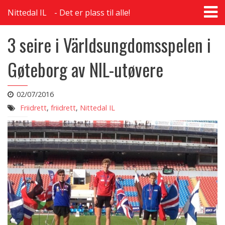
T
Nittedal IL
Det er plass til alle!
na
3 seire i Världsungdomsspelen i
Gøteborg av NIL-utøvere
02/07/2016
Friidrett
,
friidrett
,
Nittedal IL