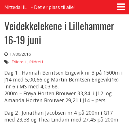
T
Nittedal IL
Det er plass til alle!
na
Veidekkelekene i Lillehammer
16-19 juni
17/06/2016
Friidrett
,
friidrett
Dag 1 : Hannah Berntsen Engevik nr 3 på 1500m i
J14 med 5,00,66 og Martin Berntsen Engevik(16)
nr 6 i MS med 4,03,68.
200m – Frøya Horten Brouwer 33,84 i J12 og
Amanda Horten Brouwer 29,21 i J14 – pers
Dag 2 : Jonathan Jacobsen nr 4 på 200m i G17
med 23,38 og Thea Lindam med 27,45 på 200m