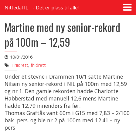
T
Nittedal IL
Det er plass til alle!
na
Martine med ny senior-rekord
på 100m – 12,59
10/01/2016
Friidrett
,
friidrett
Under et stevne i Drammen 10/1 satte Martine
Nilsen ny senior-rekord i NIL på 100m med 12,59
og nr 1. Den gamle rekorden hadde Charlotte
Habberstad med manuell 12,6 mens Martine
hadde 12,79 innendørs fra før.
Thomas Graftås vant 60m i G15 med 7,83 – 2/100
bak pers. og ble nr 2 på 100m med 12.41 – ny
pers