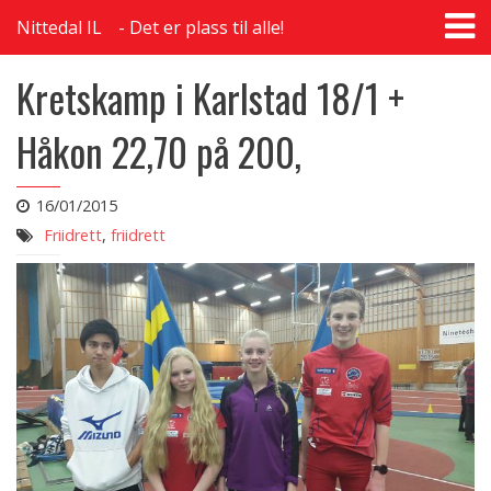
T
Nittedal IL
Det er plass til alle!
na
Kretskamp i Karlstad 18/1 +
Håkon 22,70 på 200,
16/01/2015
Friidrett
,
friidrett