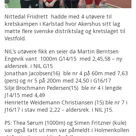
Nittedal Friidrett hadde med 4 utøvere til
kretskampen i Karlstad hvor Akershus sitt lag
møtte flere svenske distriktslag og kretslaget til
Vestfold.
NIL’s utøvere fikk en seier da Martin Berntsen
Engevik vant 1000m G14/15 med 2,45,58 – ny
aldersrek. i NIL G15
Jonathan Jacobsen(16) ble nr 4 på 60m med 7,63
(pers) og nr 5 på 200m med 24,50 i G16/17
Silje Brochmann Pedersen(15) ble nr 4 i lengde
J14/15 med 4,49
Henriette Weidemann Christiansen (15) ble nr 7 i
J16/17 i stav med 2,22 – aldersrek. i NIL J15.
PS: Thea Sørum (1000m) og Simen Fritzner (kule)
var også tatt ut men var påmeldt i Holmenkollen