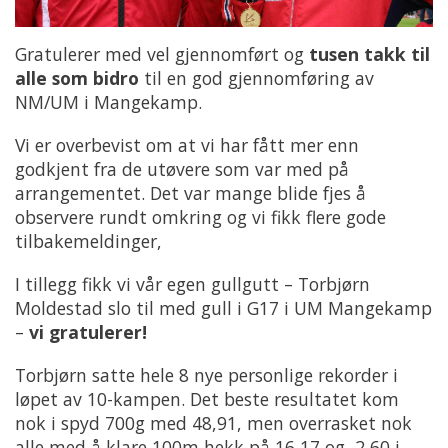
Gratulerer med vel gjennomført og
tusen takk til
alle som bidro
til en god gjennomføring av
NM/UM i Mangekamp.
Vi er overbevist om at vi har fått mer enn
godkjent fra de utøvere som var med på
arrangementet. Det var mange blide fjes å
observere rundt omkring og vi fikk flere gode
tilbakemeldinger,
I tillegg fikk vi vår egen gullgutt – Torbjørn
Moldestad slo til med gull i G17 i UM Mangekamp
–
vi gratulerer!
Torbjørn satte hele 8 nye personlige rekorder i
løpet av 10-kampen. Det beste resultatet kom
nok i spyd 700g med 48,91, men overrasket nok
alle med å klare 100m hekk på 16,17 og 2,60 i