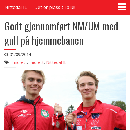
T
Nittedal IL
Det er plass til alle!
na
Godt gjennomført NM/UM med
gull på hjemmebanen
01/09/2014
Friidrett
,
friidrett
,
Nittedal IL