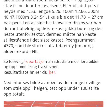
stav i sine debuter i øvelsene. Eller ble det pers i
høyde med 1,53, lengde 5,26, 100m 12,66, 300m
40,47,1000m 3,24,54 . I kule ble det 11,73 – 27 cm
bak pers. I en av sine beste øvelser diskos var han
dermot uheldig, og første kast gikk i buret og det
neste utenfor sektor, dermed måtte han kaste
stillestående i det siste kastet. Poengsummen
4770, som ble sluttresultatet, er ny junior og
aldersrekord i NIL
Se forøvrig
reportasje
fra friidrett.no med flere bilder
og oppsummering fra stevnet.
Resultatliste finner du
her.
Nedenfor ses bilde av noen av de mange frivillige
som stile opp i helgen, tett opp under 100 stilte
opp totalt.