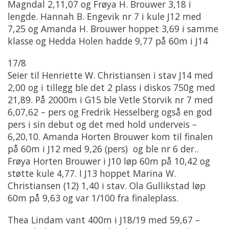
Magndal 2,11,07 og Frøya H. Brouwer 3,18 i
lengde. Hannah B. Engevik nr 7 i kule J12 med
7,25 og Amanda H. Brouwer hoppet 3,69 i samme
klasse og Hedda Holen hadde 9,77 på 60m i J14
17/8
Seier til Henriette W. Christiansen i stav J14 med
2,00 og i tillegg ble det 2 plass i diskos 750g med
21,89. På 2000m i G15 ble Vetle Storvik nr 7 med
6,07,62 – pers og Fredrik Hesselberg også en god
pers i sin debut og det med hold underveis –
6,20,10. Amanda Horten Brouwer kom til finalen
på 60m i J12 med 9,26 (pers) og ble nr 6 der..
Frøya Horten Brouwer i J10 løp 60m på 10,42 og
støtte kule 4,77. I J13 hoppet Marina W.
Christiansen (12) 1,40 i stav. Ola Gullikstad løp
60m på 9,63 og var 1/100 fra finaleplass.
Thea Lindam vant 400m i J18/19 med 59,67 –