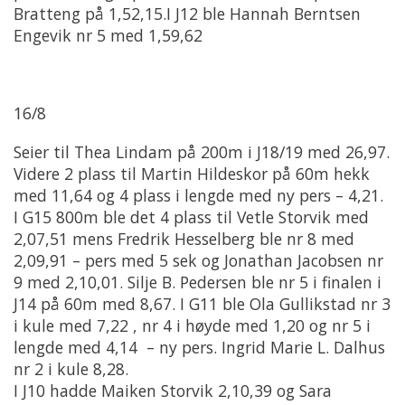
Bratteng på 1,52,15.I J12 ble Hannah Berntsen
Engevik nr 5 med 1,59,62
16/8
Seier til Thea Lindam på 200m i J18/19 med 26,97.
Videre 2 plass til Martin Hildeskor på 60m hekk
med 11,64 og 4 plass i lengde med ny pers – 4,21.
I G15 800m ble det 4 plass til Vetle Storvik med
2,07,51 mens Fredrik Hesselberg ble nr 8 med
2,09,91 – pers med 5 sek og Jonathan Jacobsen nr
9 med 2,10,01. Silje B. Pedersen ble nr 5 i finalen i
J14 på 60m med 8,67. I G11 ble Ola Gullikstad nr 3
i kule med 7,22 , nr 4 i høyde med 1,20 og nr 5 i
lengde med 4,14 – ny pers. Ingrid Marie L. Dalhus
nr 2 i kule 8,28.
I J10 hadde Maiken Storvik 2,10,39 og Sara