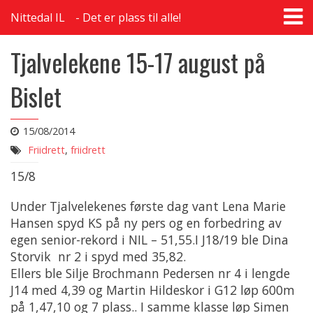
T
Nittedal IL
Det er plass til alle!
na
Tjalvelekene 15-17 august på
Bislet
15/08/2014
Friidrett
,
friidrett
15/8
Under Tjalvelekenes første dag vant Lena Marie
Hansen spyd KS på ny pers og en forbedring av
egen senior-rekord i NIL – 51,55.I J18/19 ble Dina
Storvik nr 2 i spyd med 35,82.
Ellers ble Silje Brochmann Pedersen nr 4 i lengde
J14 med 4,39 og Martin Hildeskor i G12 løp 600m
på 1,47,10 og 7 plass.. I samme klasse løp Simen