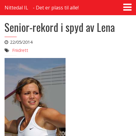
T
Nittedal IL
Det er plass til alle!
na
Senior-rekord i spyd av Lena
22/05/2014
Friidrett