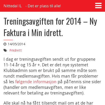
T
Nittedal IL
Det er plass til alle!
na
Treningsavgiften for 2014 – Ny
Faktura i Min idrett.
14/05/2014
Friidrett
I dag er treningsavgiften sendt ut for gruppene
11-14 år og 15 år +. Det er det nye systemet
Klubbadmin som er brukt på samme måte som
rundt medlemsavgiften. Hvis man får problemer
så les
følgende informasjon
på påTennis sine sider
(handler om medlemsavgiften, men er like
relevant for betaling av treningsavgiften).
Alle skal nå ha fått tilsendt mail om at de har