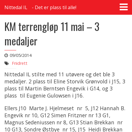
T
Nittedal IL
Det er plass til alle!
na
KM terrengløp 11 mai – 3
medaljer
09/05/2014
Friidrett
Nittedal IL stilte med 11 utøvere og det ble 3
medaljer. 2 plass til Eline Storvik Grønvold i J15, 3
plass til Martin Berntsen Engevik i G14, og 3
plass til Eugenie Gulowsen i J16.
Ellers J10 Marte J. Hjelmeset nr 5, J12 Hannah B.
Engevik nr 10, G12 Simen Fritzner nr 13 G1,
Magnus Sedeniussen nr 8, G13 Stian Brekkan nr
10 G13, Sondre Østbye nr 15, J15 Heidi Brekkan