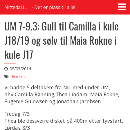
T
Nittedal IL
Det er plass til alle!
na
UM 7-9.3: Gull til Camilla i kule
J18/19 og sølv til Maia Rokne i
kule J17
09/03/2014
Friidrett
Vi hadde 5 deltakere fra NIL med under UM,
hhv Camilla Rønning,Thea Lindam, Maia Rokne,
Eugenie Gulowsen og Jonathan Jacobsen.
Fredag 7/3
Thea ble dessverre disket på 400m etter tyvstart.
Lørdag 8/3