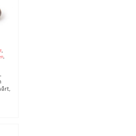
tt
,
en
,
L
n
vårt,