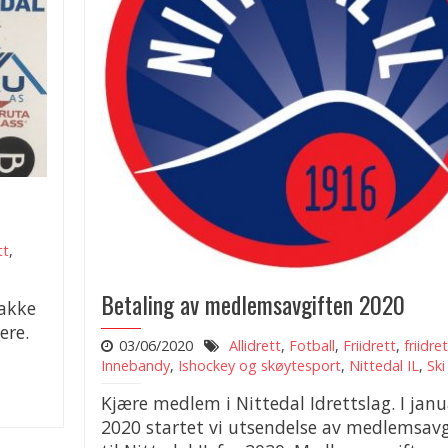
tt
,
Betaling av medlemsavgiften 2020
takke
ere.
03/06/2020
Allidrett
,
Fotball
,
Friidrett
,
friidre
Innebandy
,
Ishockey og skøytesport
,
Nittedal IL
,
Ski
Kjære medlem i Nittedal Idrettslag. I janu
2020 startet vi utsendelse av medlemsavg