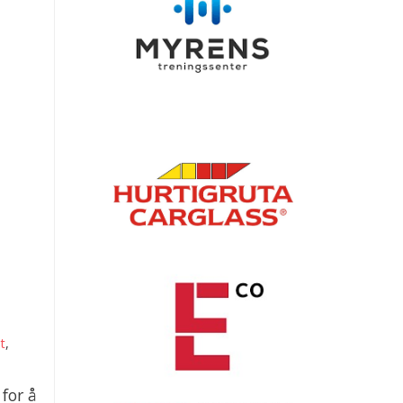
tt
,
for å