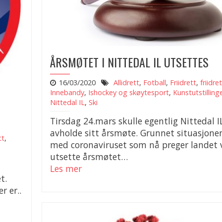
ÅRSMØTET I NITTEDAL IL UTSETTES
16/03/2020
Allidrett
,
Fotball
,
Friidrett
,
friidre
Innebandy
,
Ishockey og skøytesport
,
Kunstutstilling
Nittedal IL
,
Ski
Tirsdag 24.mars skulle egentlig Nittedal I
avholde sitt årsmøte. Grunnet situasjone
tt
,
med coronaviruset som nå preger landet 
utsette årsmøtet…
Les mer
t.
r er..