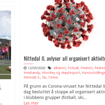
Nittedal IL avlyser all organisert aktivit
12/03/2020
Allidrett
,
Fotball
,
Friidrett
,
friidre
Innebandy
,
Ishockey og skøytesport
,
Kunstutstilling
Nittedal IL
,
Ski
,
Tennis
L
På grunn av Corona-viruset har Nittedal IL
dag besluttet å stoppe all organisert akti
i klubbens grupper (fotball, ski,..
Les mer
tt
,