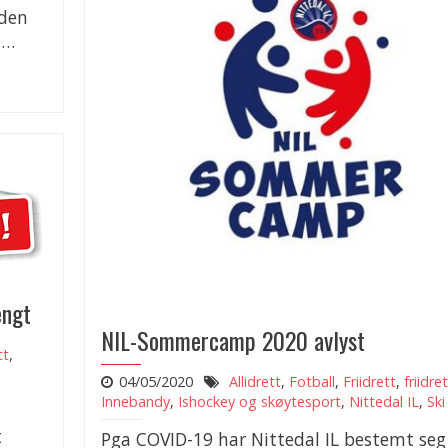
eden
e…
engt
NIL-Sommercamp 2020 avlyst
tt
,
04/05/2020
Allidrett
,
Fotball
,
Friidrett
,
friidre
Innebandy
,
Ishockey og skøytesport
,
Nittedal IL
,
Ski
t
Pga COVID-19 har Nittedal IL bestemt seg 