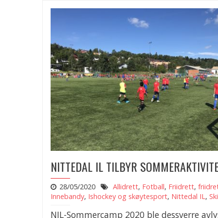
NITTEDAL IL TILBYR SOMMERAKTIVIT
28/05/2020
Allidrett
,
Fotball
,
Friidrett
,
friidre
Innebandy
,
Ishockey og skøytesport
,
Nittedal IL
,
Ski
NIL-Sommercamp 2020 ble dessverre avly