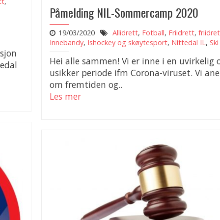
tt
,
Påmelding NIL-Sommercamp 2020
19/03/2020
Allidrett
,
Fotball
,
Friidrett
,
friidre
Innebandy
,
Ishockey og skøytesport
,
Nittedal IL
,
Ski
sjon
Hei alle sammen! Vi er inne i en uvirkelig 
tedal
usikker periode ifm Corona-viruset. Vi aner
om fremtiden og..
Les mer