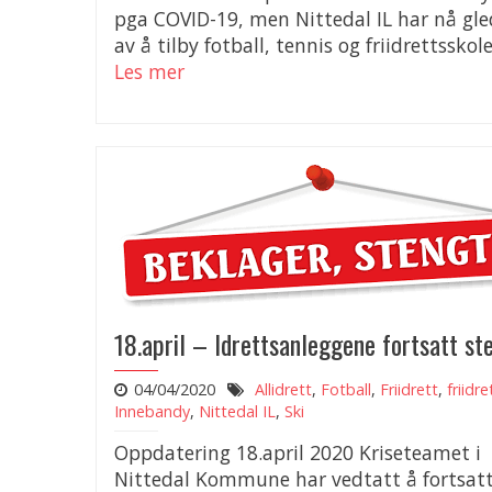
pga COVID-19, men Nittedal IL har nå gl
av å tilby fotball, tennis og friidrettsskol
Les mer
18.april – Idrettsanleggene fortsatt st
04/04/2020
Allidrett
,
Fotball
,
Friidrett
,
friidre
Innebandy
,
Nittedal IL
,
Ski
Oppdatering 18.april 2020 Kriseteamet i
Nittedal Kommune har vedtatt å fortsat