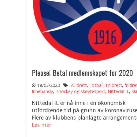
Please! Betal medlemskapet for 2020
18/03/2020
Allidrett
,
Fotball
,
Friidrett
,
friidre
Innebandy
,
Ishockey og skøytesport
,
Nittedal IL
,
Ski
Nittedal IL er nå inne i en økonomisk
utfordrende tid på grunn av koronaviruse
Flere av klubbens planlagte arrangemente
Les mer