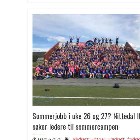
Sommerjobb i uke 26 og 27? Nittedal I
søker ledere til sommercampen
03/03/2020
Allidrett
,
Fotball
,
Friidrett
,
friidre