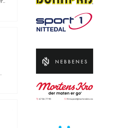
r..
.