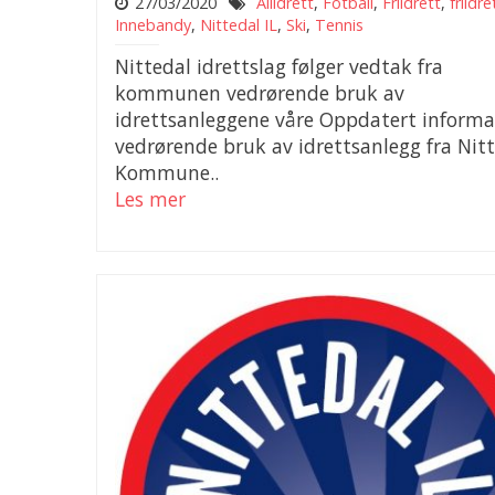
27/03/2020
Allidrett
,
Fotball
,
Friidrett
,
friidre
Innebandy
,
Nittedal IL
,
Ski
,
Tennis
Nittedal idrettslag følger vedtak fra
kommunen vedrørende bruk av
idrettsanleggene våre Oppdatert informa
vedrørende bruk av idrettsanlegg fra Nit
Kommune..
Les mer