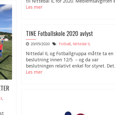
til Nittedal IL for 2020. Medlemsavgiften e
Les mer
TINE Fotballskole 2020 avlyst
20/05/2020
Fotball
,
Nittedal IL
Nittedal IL og Fotballgruppa måtte ta en
beslutning innen 12/5 – og da var
beslutningen relativt enkel for styret. Det.
Les mer
ETER
tt
,
st