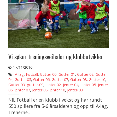
Vi søker treningsveileder og klubbutvikler
17/11/2016
A-lag
,
Fotball
,
Gutter 00
,
Gutter 01
,
Gutter 02
,
Gutter
04
,
Gutter 05
,
Gutter 06
,
Gutter 07
,
Gutter 08
,
Gutter 10
,
Gutter 99
,
gutter-09
,
Jenter 02
,
Jenter 04
,
Jenter 05
,
Jenter
06
,
Jenter 07
,
Jenter 08
,
Jenter 10
,
jenter-09
NIL Fotball er en klubb i vekst og har rundt
550 spillere fra 5-6 årsalderen og opp til A-lag.
Trenerne..