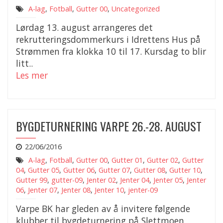
A-lag
,
Fotball
,
Gutter 00
,
Uncategorized
Lørdag 13. august arrangeres det
rekrutteringsdommerkurs i Idrettens Hus på
Strømmen fra klokka 10 til 17. Kursdag to blir
litt..
Les mer
BYGDETURNERING VARPE 26.-28. AUGUST
22/06/2016
A-lag
,
Fotball
,
Gutter 00
,
Gutter 01
,
Gutter 02
,
Gutter
04
,
Gutter 05
,
Gutter 06
,
Gutter 07
,
Gutter 08
,
Gutter 10
,
Gutter 99
,
gutter-09
,
Jenter 02
,
Jenter 04
,
Jenter 05
,
Jenter
06
,
Jenter 07
,
Jenter 08
,
Jenter 10
,
jenter-09
Varpe BK har gleden av å invitere følgende
klubber til bygdeturnering på Slettmoen