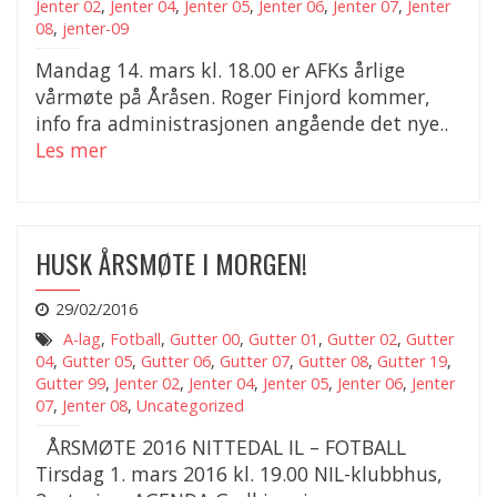
Jenter 02
,
Jenter 04
,
Jenter 05
,
Jenter 06
,
Jenter 07
,
Jenter
08
,
jenter-09
Mandag 14. mars kl. 18.00 er AFKs årlige
vårmøte på Åråsen. Roger Finjord kommer,
info fra administrasjonen angående det nye..
Les mer
HUSK ÅRSMØTE I MORGEN!
29/02/2016
A-lag
,
Fotball
,
Gutter 00
,
Gutter 01
,
Gutter 02
,
Gutter
04
,
Gutter 05
,
Gutter 06
,
Gutter 07
,
Gutter 08
,
Gutter 19
,
Gutter 99
,
Jenter 02
,
Jenter 04
,
Jenter 05
,
Jenter 06
,
Jenter
07
,
Jenter 08
,
Uncategorized
ÅRSMØTE 2016 NITTEDAL IL – FOTBALL
Tirsdag 1. mars 2016 kl. 19.00 NIL-klubbhus,