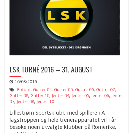
LSK TURNÉ 2016 – 31. AUGUST
16/08/2016
Fotball
,
Gutter 04
,
Gutter 05
,
Gutter 06
,
Gutter 07
,
Gutter 08
,
Gutter 10
,
Jenter 04
,
Jenter 05
,
Jenter 06
,
Jenter
07
,
Jenter 08
,
Jenter 10
Lillestrøm Sportsklubb med spillere i A-
lagstroppen og hele trenerapparatet vil i år
besøke noen utvalgte klubber på Romerike,