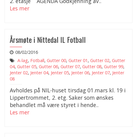
2. etasje AGENDA Godkjenning av..
Les mer
Årsmøte i Nittedal IL Fotball
08/02/2016
A-lag
,
Fotball
,
Gutter 00
,
Gutter 01
,
Gutter 02
,
Gutter
04
,
Gutter 05
,
Gutter 06
,
Gutter 07
,
Gutter 08
,
Gutter 99
,
Jenter 02
,
Jenter 04
,
Jenter 05
,
Jenter 06
,
Jenter 07
,
Jenter
08
Avholdes på NIL-huset tirsdag 01.mars kl. 19 i
Lippertrommet, 2. etg. Saker som ønskes
behandlet må være styret i hende..
Les mer