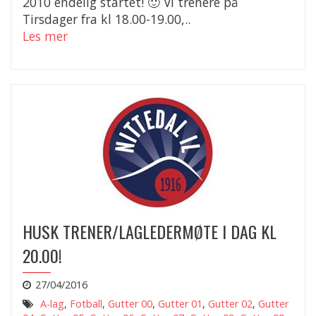
2010 endelig startet! 🙂 Vi trenere på
Tirsdager fra kl 18.00-19.00,..
Les mer
HUSK TRENER/LAGLEDERMØTE I DAG KL
20.00!
27/04/2016
A-lag
,
Fotball
,
Gutter 00
,
Gutter 01
,
Gutter 02
,
Gutter