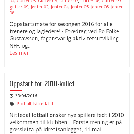
04
,
Gutter 05
,
Gutter 06
,
Gutter 07
,
Gutter 08
,
Gutter 99
,
gutter-09
,
Jenter 02
,
Jenter 04
,
Jenter 05
,
Jenter 06
,
Jenter
08
Oppstartsmøte for sesongen 2016 for alle
trenere og lagledere! • Foredrag ved Bo Folke
Gustavsson, fagansvarlig aktivitetsutvikling i
NFF, og..
Les mer
Oppstart for 2010-kullet
25/04/2016
Fotball
,
Nittedal IL
Nittedal fotball ønsker nye spillere født i 2010
velkommen til klubben! Første trening er på
gressletta på idrettsanlegget, 11.mai..