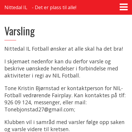
T
Nittedal IL
Det er plass til alle!
na
Varsling
Nittedal IL Fotball ønsker at alle skal ha det bra!
I skjemaet nedenfor kan du derfor varsle og
beskrive uønskede hendelser i forbindelse med
aktiviteter i regi av NIL Fotball.
Tone Kristin Bjørnstad er kontaktperson for NIL-
Fotball vedrørende Fairplay. Kan kontaktes på tlf:
926 09 124, messenger, eller mail:
Tonebjonstad27@gmail.com;
Klubben vil i samråd med varsler følge opp saken
og varsle videre til kretsen.