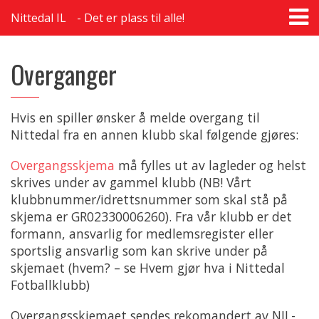
T
Nittedal IL
Det er plass til alle!
na
Overganger
Hvis en spiller ønsker å melde overgang til
Nittedal fra en annen klubb skal følgende gjøres:
Overgangsskjema
må fylles ut av lagleder og helst
skrives under av gammel klubb (NB! Vårt
klubbnummer/idrettsnummer som skal stå på
skjema er GR02330006260). Fra vår klubb er det
formann, ansvarlig for medlemsregister eller
sportslig ansvarlig som kan skrive under på
skjemaet (hvem? – se Hvem gjør hva i Nittedal
Fotballklubb)
Overgangsskjemaet sendes rekomandert av NIL-