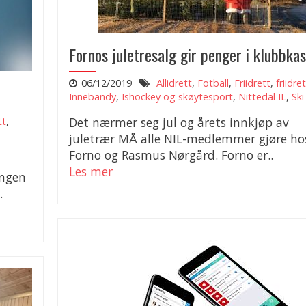
Fornos juletresalg gir penger i klubbka
06/12/2019
Allidrett
,
Fotball
,
Friidrett
,
friidre
Innebandy
,
Ishockey og skøytesport
,
Nittedal IL
,
Ski
Det nærmer seg jul og årets innkjøp av
tt
,
juletrær MÅ alle NIL-medlemmer gjøre ho
Forno og Rasmus Nørgård. Forno er..
Les mer
ingen
.