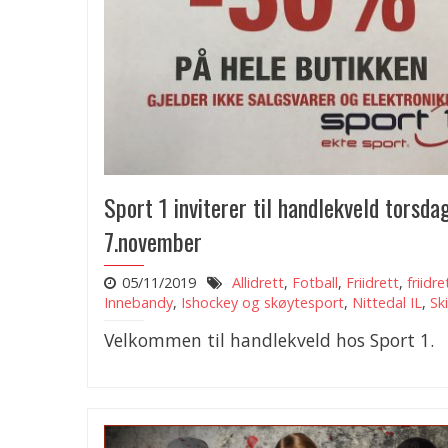
Sport 1 inviterer til handlekveld torsda
7.november
05/11/2019
Allidrett
,
Fotball
,
Friidrett
,
friidre
Innebandy
,
Ishockey og skøytesport
,
Nittedal IL
,
Ski
Velkommen til handlekveld hos Sport 1.