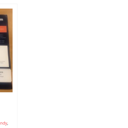
andy
,