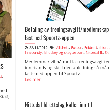
Betaling av treningsavgift/medlemskap
last ned Spoortz-appen!
22/11/2019
Allidrett
,
Fotball
,
Friidrett
,
friidre
Innebandy
,
Ishockey og skøytesport
,
Nittedal IL
,
Ski
Medlemmer vil nå motta treningsavgifter
RS
innebandy og ski. I den anledning så må 
laste ned appen til Spoortz…
tt
,
Les mer
 med
kurs):
Nittedal Idrettslag kaller inn til