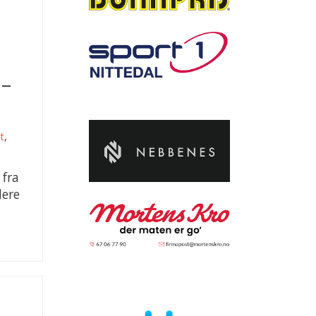
 –
tt
,
 fra
dere