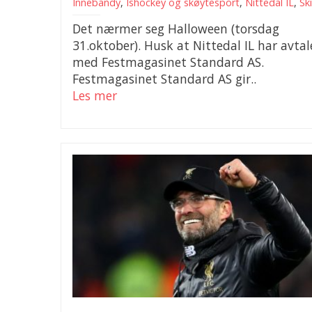
Innebandy
,
Ishockey og skøytesport
,
Nittedal IL
,
Ski
Det nærmer seg Halloween (torsdag
31.oktober). Husk at Nittedal IL har avtal
med Festmagasinet Standard AS.
Festmagasinet Standard AS gir..
Les mer