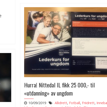
e
Hurra! Nittedal IL fikk 25 000,- til
«utdanning» av ungdom
10/09/2019
Allidrett
,
Fotball
,
Friidrett
,
Inneb