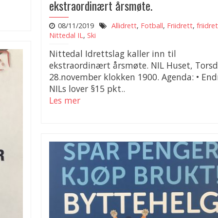
ekstraordinært årsmøte.
08/11/2019
Allidrett
,
Fotball
,
Friidrett
,
friidre
Nittedal IL
,
Ski
Nittedal Idrettslag kaller inn til
ekstraordinært årsmøte. NIL Huset, Tors
28.november klokken 1900. Agenda: • End
NILs lover §15 pkt..
Les mer