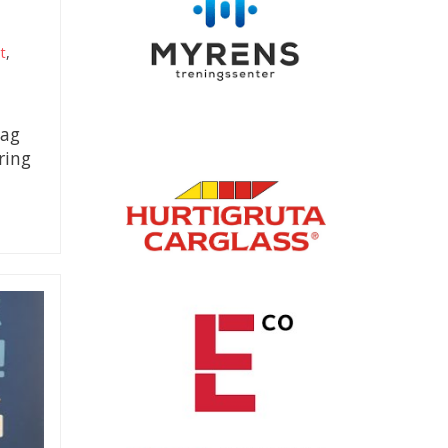
tt
,
dag
ring