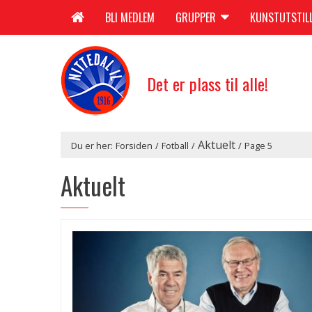
BLI MEDLEM
GRUPPER
KUNSTUTSTIL
Det er plass til alle!
Aktuelt
Du er her:
Forsiden
/
Fotball
/
/
Page 5
Aktuelt