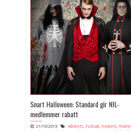
Snart Halloween: Standard gir NIL-
medlemmer rabatt
21/10/2019
Allidrett
,
Fotball
,
Friidrett
,
friidre