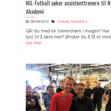
NIL-Fotball søker assistenttrenere til N
Akademi
06/09/2019
Fotball
,
Nittedal IL
Går du med en trenerdrøm i magen? Har
lyst til å lære mer? Ønsker du å få et innb
Les mer