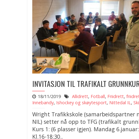
INVITASJON TIL TRAFIKALT GRUNNKU
18/11/2019
Allidrett
,
Fotball
,
Friidrett
,
friidre
Innebandy
,
Ishockey og skøytesport
,
Nittedal IL
,
Ski
Wright Trafikkskole (samarbeidspartner
NIL) setter nå opp to TFG (trafikalt grunn
Kurs 1: (6 plasser igjen). Mandag 6.januar:
Kl.16-18:30..