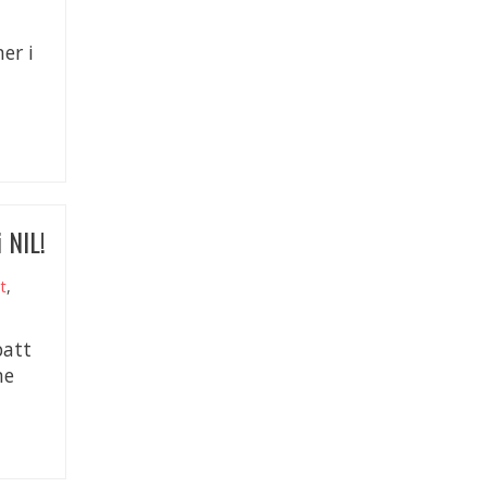
er i
 NIL!
tt
,
batt
ne