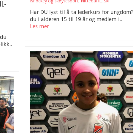
IL-
Ishockey og skøytesport
,
Nittedal IL
,
Ski
Har DU lyst til å ta lederkurs for ungdom?
du i alderen 15 til 19 år og medlem i..
Les mer
 du
likk..