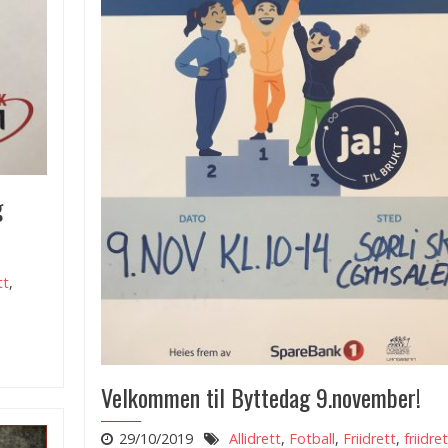
g
tt
,
Velkommen til Byttedag 9.november!
29/10/2019
Allidrett
,
Fotball
,
Friidrett
,
friidre