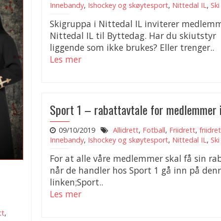
Innebandy
,
Ishockey og skøytesport
,
Nittedal IL
,
Ski
Skigruppa i Nittedal IL inviterer medlemm
Nittedal IL til Byttedag. Har du skiutstyr
liggende som ikke brukes? Eller trenger..
Les mer
Sport 1 – rabattavtale for medlemmer i
09/10/2019
Allidrett
,
Fotball
,
Friidrett
,
friidre
Innebandy
,
Ishockey og skøytesport
,
Nittedal IL
,
Ski
For at alle våre medlemmer skal få sin ra
når de handler hos Sport 1 gå inn på den
linken;Sport..
Les mer
tt
,