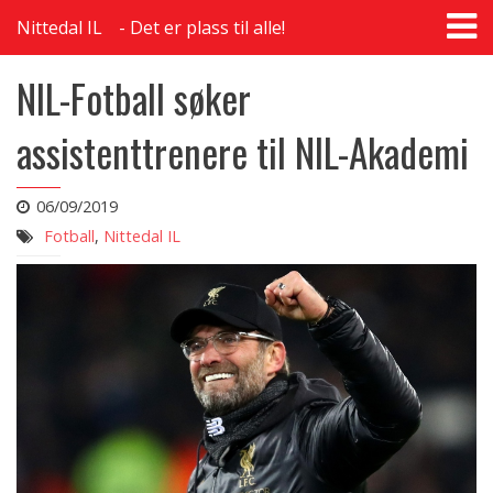
T
Nittedal IL
Det er plass til alle!
na
NIL-Fotball søker
assistenttrenere til NIL-Akademi
06/09/2019
Fotball
,
Nittedal IL