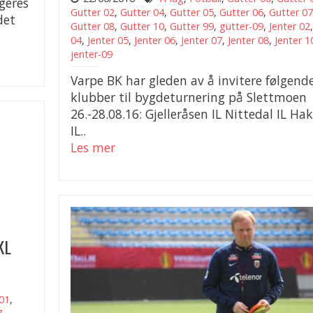
geres
Gutter 02
,
Gutter 04
,
Gutter 05
,
Gutter 06
,
Gutter 07
det
Gutter 08
,
Gutter 10
,
Gutter 99
,
gutter-09
,
Jenter 02
04
,
Jenter 05
,
Jenter 06
,
Jenter 07
,
Jenter 08
,
Jenter 1
jenter-09
Varpe BK har gleden av å invitere følgend
klubber til bygdeturnering på Slettmoen
26.-28.08.16: Gjelleråsen IL Nittedal IL Ha
IL..
Les mer
KL
01
,