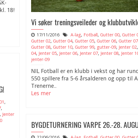
SK-
l. 18!
Vi søker treningsveileder og klubbutvikl
17/11/2016
A-lag
,
Fotball
,
Gutter 00
,
Gutter 
Gutter 02
,
Gutter 04
,
Gutter 05
,
Gutter 06
,
Gutter 07
Gutter 08
,
Gutter 10
,
Gutter 99
,
gutter-09
,
Jenter 02
04
,
Jenter 05
,
Jenter 06
,
Jenter 07
,
Jenter 08
,
Jenter 1
jenter-09
NIL Fotball er en klubb i vekst og har run
550 spillere fra 5-6 årsalderen og opp til A
Trenerne..
G!
Les mer
01
,
7
,
,
Jenter
10
BYGDETURNERING VARPE 26.-28. AUG
22/06/2016
A-lag
,
Fotball
,
Gutter 00
,
Gutter 