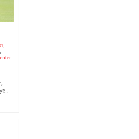
01
,
,
Jenter
r,
e..