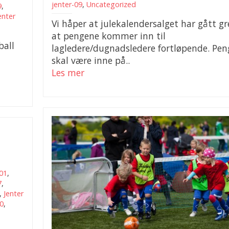
jenter-09
,
Uncategorized
9
,
enter
Vi håper at julekalendersalget har gått gr
at pengene kommer inn til
ball
lagledere/dugnadsledere fortløpende. Pe
skal være inne på..
Les mer
01
,
7
,
,
Jenter
10
,