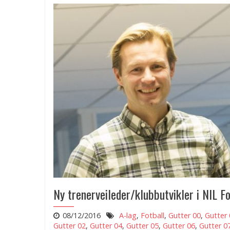
Ny trenerveileder/klubbutvikler i NIL Fo
08/12/2016
A-lag
,
Fotball
,
Gutter 00
,
Gutter 
Gutter 02
,
Gutter 04
,
Gutter 05
,
Gutter 06
,
Gutter 0