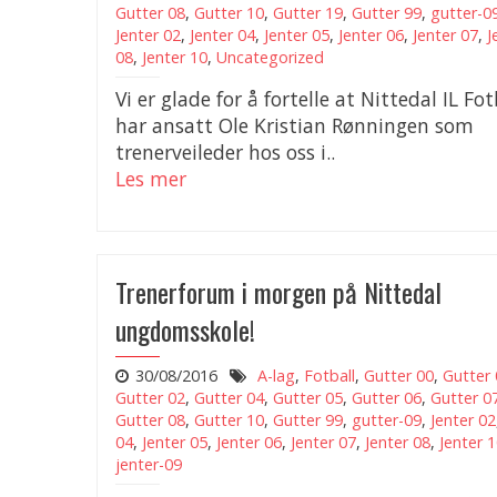
Gutter 08
,
Gutter 10
,
Gutter 19
,
Gutter 99
,
gutter-0
Jenter 02
,
Jenter 04
,
Jenter 05
,
Jenter 06
,
Jenter 07
,
J
08
,
Jenter 10
,
Uncategorized
Vi er glade for å fortelle at Nittedal IL Fot
har ansatt Ole Kristian Rønningen som
trenerveileder hos oss i..
Les mer
Trenerforum i morgen på Nittedal
ungdomsskole!
30/08/2016
A-lag
,
Fotball
,
Gutter 00
,
Gutter 
Gutter 02
,
Gutter 04
,
Gutter 05
,
Gutter 06
,
Gutter 0
Gutter 08
,
Gutter 10
,
Gutter 99
,
gutter-09
,
Jenter 02
04
,
Jenter 05
,
Jenter 06
,
Jenter 07
,
Jenter 08
,
Jenter 
jenter-09