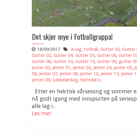
Det skjer mye i Fotballgruppa!
18/09/2017
A-lag
,
Fotball
,
Gutter 00
,
Gutter 
Gutter 02
,
Gutter 04
,
Gutter 05
,
Gutter 06
,
Gutter 0
Gutter 08
,
Gutter 10
,
Gutter 19
,
Gutter 99
,
gutter-0
Jenter 00
,
Jenter 01
,
Jenter 02
,
Jenter 04
,
Jenter 05
,
J
06
,
Jenter 07
,
Jenter 08
,
Jenter 10
,
Jenter 15
,
Jenter 
jenter-09
,
Løkkelørdag
,
Nittedal IL
Etter en hektisk vårsesong og sommer er
nå godt igang med innspurten på seriespil
alle lag i..
Les mer