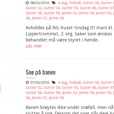
08/02/2016
A-lag
,
Fotball
,
Gutter 00
,
Gutter 
Gutter 02
,
Gutter 04
,
Gutter 05
,
Gutter 06
,
Gutter 07
Gutter 08
,
Gutter 99
,
Jenter 02
,
Jenter 04
,
Jenter 05
,
06
,
Jenter 07
,
Jenter 08
Avholdes på NIL-huset tirsdag 01.mars kl. 
Lippertrommet, 2. etg. Saker som ønskes
behandlet må være styret i hende..
Les mer
Snø på banen
01/02/2016
A-lag
,
Fotball
,
Gutter 00
,
Gutter 
Gutter 02
,
Gutter 04
,
Gutter 05
,
Gutter 06
,
Gutter 07
Gutter 08
,
Gutter 99
,
Jenter 02
,
Jenter 04
,
Jenter 05
,
06
,
Jenter 07
,
Jenter 08
Banen brøytes ikke under snøfall, men nå
slutter å snø. Dersom det snør når dere h