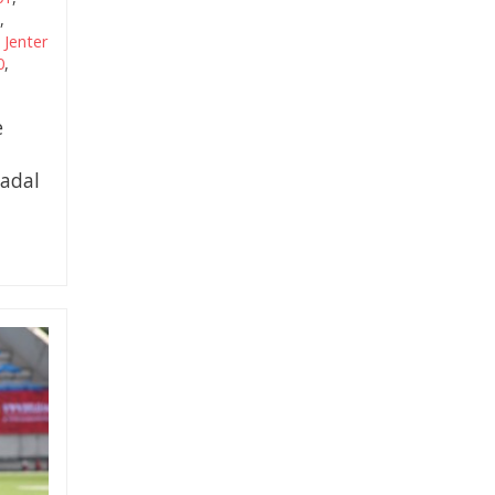
,
,
Jenter
0
,
e
kadal