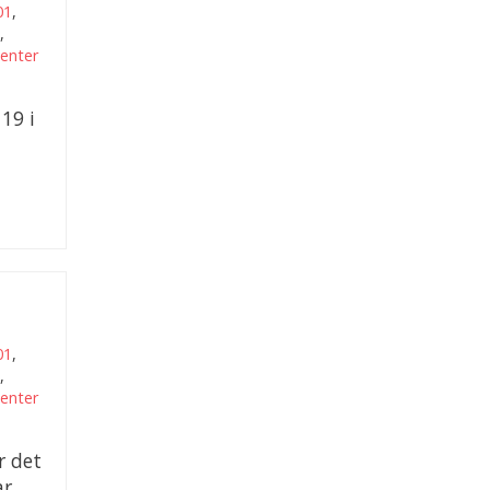
01
,
,
Jenter
19 i
01
,
,
Jenter
r det
ar