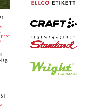
er
01
,
,
,
Jenter
0
,
dt
-lag.
UST
01
,