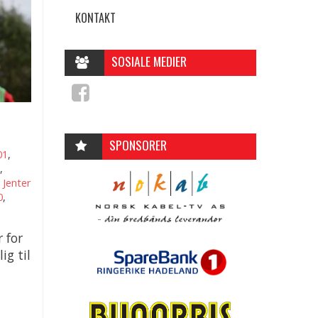
KONTAKT
SOSIALE MEDIER
SPONSORER
01
,
,
,
Jenter
0
,
 for
ig til