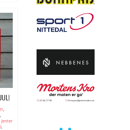
JUL!
01
,
,
,
Jenter
0
,