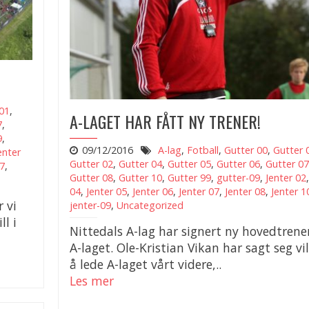
01
,
A-LAGET HAR FÅTT NY TRENER!
7
,
9
,
09/12/2016
A-lag
,
Fotball
,
Gutter 00
,
Gutter 
enter
Gutter 02
,
Gutter 04
,
Gutter 05
,
Gutter 06
,
Gutter 07
17
,
Gutter 08
,
Gutter 10
,
Gutter 99
,
gutter-09
,
Jenter 02
04
,
Jenter 05
,
Jenter 06
,
Jenter 07
,
Jenter 08
,
Jenter 1
 vi
jenter-09
,
Uncategorized
l i
Nittedals A-lag har signert ny hovedtrener
A-laget. Ole-Kristian Vikan har sagt seg vill
å lede A-laget vårt videre,..
Les mer