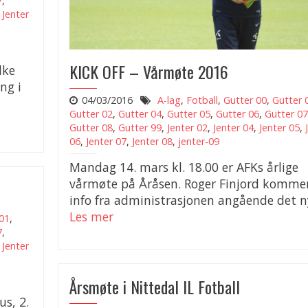
7
,
,
Jenter
KICK OFF – Vårmøte 2016
lke
ng i
04/03/2016
A-lag
,
Fotball
,
Gutter 00
,
Gutter 
Gutter 02
,
Gutter 04
,
Gutter 05
,
Gutter 06
,
Gutter 07
Gutter 08
,
Gutter 99
,
Jenter 02
,
Jenter 04
,
Jenter 05
,
06
,
Jenter 07
,
Jenter 08
,
jenter-09
Mandag 14. mars kl. 18.00 er AFKs årlige
vårmøte på Åråsen. Roger Finjord komme
info fra administrasjonen angående det ny
Les mer
01
,
7
,
,
Jenter
Årsmøte i Nittedal IL Fotball
us, 2.