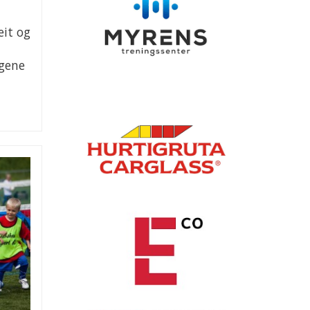
eit og
ngene