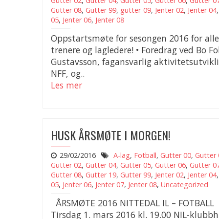
Gutter 02
,
Gutter 04
,
Gutter 05
,
Gutter 06
,
Gutter 0
Gutter 08
,
Gutter 99
,
gutter-09
,
Jenter 02
,
Jenter 04
05
,
Jenter 06
,
Jenter 08
Oppstartsmøte for sesongen 2016 for alle
trenere og lagledere! • Foredrag ved Bo Fo
Gustavsson, fagansvarlig aktivitetsutvikli
NFF, og..
Les mer
HUSK ÅRSMØTE I MORGEN!
29/02/2016
A-lag
,
Fotball
,
Gutter 00
,
Gutter 
Gutter 02
,
Gutter 04
,
Gutter 05
,
Gutter 06
,
Gutter 0
Gutter 08
,
Gutter 19
,
Gutter 99
,
Jenter 02
,
Jenter 04
05
,
Jenter 06
,
Jenter 07
,
Jenter 08
,
Uncategorized
ÅRSMØTE 2016 NITTEDAL IL – FOTBALL
Tirsdag 1. mars 2016 kl. 19.00 NIL-klubbh