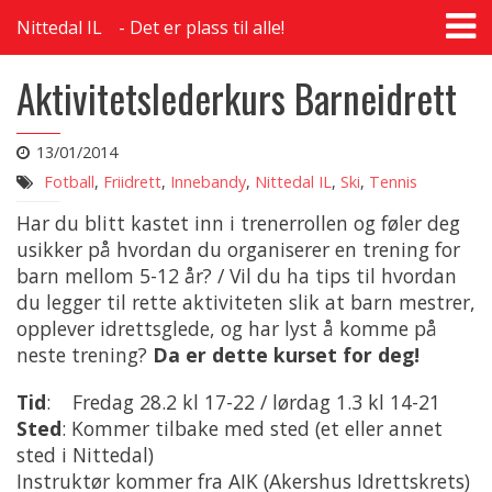
T
Nittedal IL
Det er plass til alle!
na
Aktivitetslederkurs Barneidrett
13/01/2014
Fotball
,
Friidrett
,
Innebandy
,
Nittedal IL
,
Ski
,
Tennis
Har du blitt kastet inn i trenerrollen og føler deg
usikker på hvordan du organiserer en trening for
barn mellom 5-12 år? / Vil du ha tips til hvordan
du legger til rette aktiviteten slik at barn mestrer,
opplever idrettsglede, og har lyst å komme på
neste trening?
Da er dette kurset for deg!
Tid
: Fredag 28.2 kl 17-22 / lørdag 1.3 kl 14-21
Sted
: Kommer tilbake med sted (et eller annet
sted i Nittedal)
Instruktør kommer fra AIK (Akershus Idrettskrets)